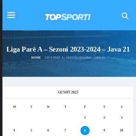
Liga Parë A – Sezoni 2023-2024 – Java 21
HOME
LIGA PARË A – SEZONI 2023-2024 – JAVA 21
GUSHT 2025
M
T
W
T
F
S
S
1
2
3
4
5
6
7
9
10
8