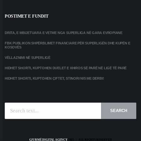
POSTIMET E FUNDIT
DRITA, E MBIJETUARA E VETME NGA SUPERLIGA NË GARA EVROPIANE
FBK PUBLIKON SHPËRBLIMET FINANCIARE PËR SUPERLIGËN DHE KUPËN E
KOSOVËS
VËLLAZNIMI NË SUPERLIGË
HIDHET SHORTI, KUPTOHEN DUELET E XHIROS SË PARË NË LIGË TË PARË
HIDHET SHORTI, KUPTOHEN ÇIFTET, STINORI NIS ME DERBI!
SEARCH
GJURMË DIGITAL AGENCY
2025 | ALL RIGHTS RESERVED