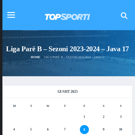
Liga Parë B – Sezoni 2023-2024 – Java 17
HOME
LIGA PARË B – SEZONI 2023-2024 – JAVA 17
GUSHT 2025
M
T
W
T
F
S
S
1
2
3
4
5
6
7
9
10
8