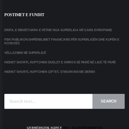
POSTIMET E FUNDIT
DRITA, E MBIJETUARA E VETME NGA SUPERLIGA NË GARA EVROPIANE
FBK PUBLIKON SHPËRBLIMET FINANCIARE PËR SUPERLIGËN DHE KUPËN E
KOSOVËS
VËLLAZNIMI NË SUPERLIGË
HIDHET SHORTI, KUPTOHEN DUELET E XHIROS SË PARË NË LIGË TË PARË
HIDHET SHORTI, KUPTOHEN ÇIFTET, STINORI NIS ME DERBI!
SEARCH
GJURMË DIGITAL AGENCY
2025 | ALL RIGHTS RESERVED