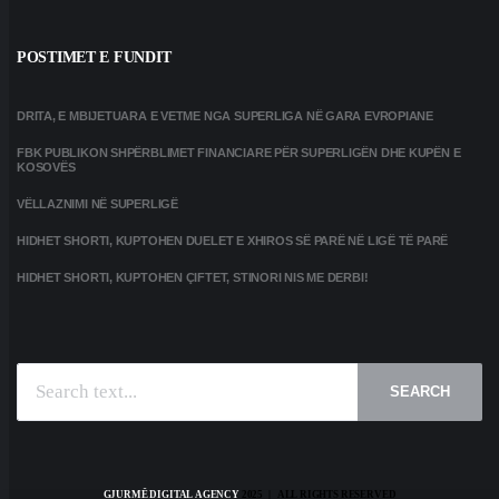
POSTIMET E FUNDIT
DRITA, E MBIJETUARA E VETME NGA SUPERLIGA NË GARA EVROPIANE
FBK PUBLIKON SHPËRBLIMET FINANCIARE PËR SUPERLIGËN DHE KUPËN E
KOSOVËS
VËLLAZNIMI NË SUPERLIGË
HIDHET SHORTI, KUPTOHEN DUELET E XHIROS SË PARË NË LIGË TË PARË
HIDHET SHORTI, KUPTOHEN ÇIFTET, STINORI NIS ME DERBI!
SEARCH
GJURMË DIGITAL AGENCY
2025 | ALL RIGHTS RESERVED