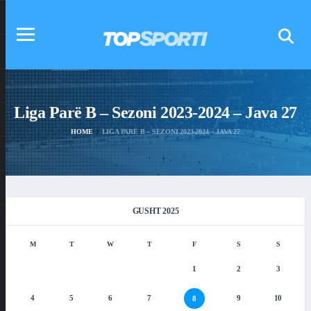
Liga Parë B – Sezoni 2023-2024 – Java 27
HOME
LIGA PARË B – SEZONI 2023-2024 – JAVA 27
GUSHT 2025
M
T
W
T
F
S
S
1
2
3
4
5
6
7
9
10
8