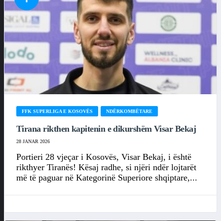
FFK SUPERLIGA E KOSOVËS
NDËRKOMBËTARE
Tirana rikthen kapitenin e dikurshëm Visar Bekaj
28 JANAR 2026
Portieri 28 vjeçar i Kosovës, Visar Bekaj, i është
rikthyer Tiranës! Kësaj radhe, si njëri ndër lojtarët
më të paguar në Kategorinë Superiore shqiptare,...