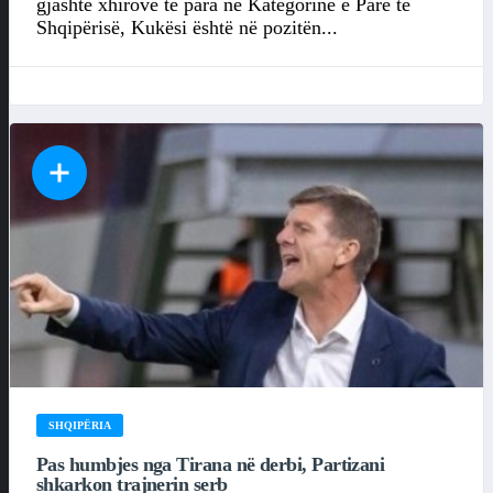
gjashtë xhirove të para në Kategorinë e Parë të
Shqipërisë, Kukësi është në pozitën...
SHQIPËRIA
Pas humbjes nga Tirana në derbi, Partizani
shkarkon trajnerin serb