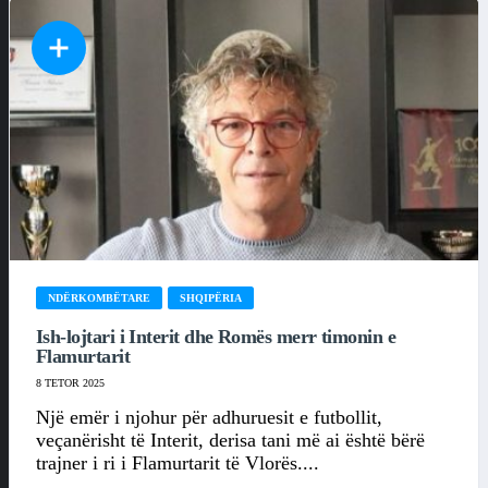
NDËRKOMBËTARE
SHQIPËRIA
Ish-lojtari i Interit dhe Romës merr timonin e
Flamurtarit
8 TETOR 2025
Një emër i njohur për adhuruesit e futbollit,
veçanërisht të Interit, derisa tani më ai është bërë
trajner i ri i Flamurtarit të Vlorës....