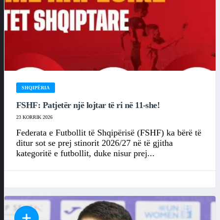
SHQIPËRIA
FSHF: Patjetër një lojtar të ri në 11-she!
23 KORRIK 2026
Federata e Futbollit të Shqipërisë (FSHF) ka bërë të
ditur sot se prej stinorit 2026/27 në të gjitha
kategoritë e futbollit, duke nisur prej...