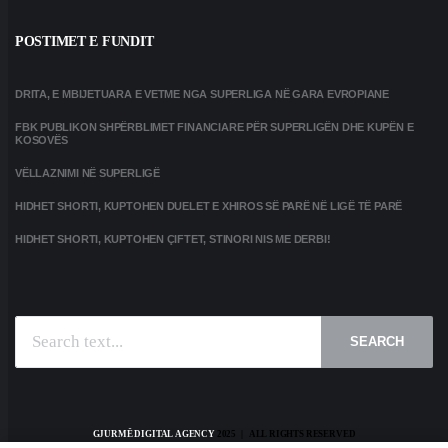
POSTIMET E FUNDIT
DRITA, E MBIJETUARA E VETME NGA SUPERLIGA NË GARA EVROPIANE
FBK PUBLIKON SHPËRBLIMET FINANCIARE PËR SUPERLIGËN DHE KUPËN E
KOSOVËS
VËLLAZNIMI NË SUPERLIGË
HIDHET SHORTI, KUPTOHEN DUELET E XHIROS SË PARË NË LIGË TË PARË
HIDHET SHORTI, KUPTOHEN ÇIFTET, STINORI NIS ME DERBI!
SEARCH
GJURMË DIGITAL AGENCY
2025 | ALL RIGHTS RESERVED