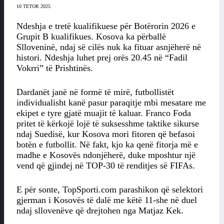
10 TETOR 2025
Ndeshja e tretë kualifikuese për Botërorin 2026 e
Grupit B kualifikues. Kosova ka përballë
Slloveninë, ndaj së cilës nuk ka fituar asnjëherë në
histori. Ndeshja luhet prej orës 20.45 në “Fadil
Vokrri” të Prishtinës.
Dardanët janë në formë të mirë, futbollistët
individualisht kanë pasur paraqitje mbi mesatare me
ekipet e tyre gjatë muajit të kaluar. Franco Foda
pritet të kërkojë lojë të suksesshme taktike sikurse
ndaj Suedisë, kur Kosova mori fitoren që befasoi
botën e futbollit. Në fakt, kjo ka qenë fitorja më e
madhe e Kosovës ndonjëherë, duke mposhtur një
vend që gjindej në TOP-30 të renditjes së FIFAs.
E për sonte, TopSporti.com parashikon që selektori
gjerman i Kosovës të dalë me këtë 11-she në duel
ndaj sllovenëve që drejtohen nga Matjaz Kek.