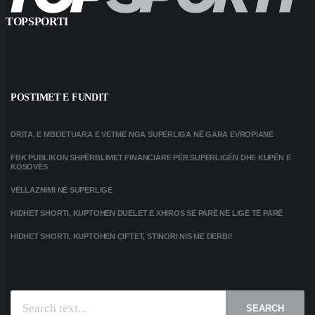
TOPSPORTI
POSTIMET E FUNDIT
DRITA, E MBIJETUARA E VETME NGA SUPERLIGA NË GARA EVROPIANE
FBK PUBLIKON SHPËRBLIMET FINANCIARE PËR SUPERLIGËN DHE KUPËN E
KOSOVËS
VËLLAZNIMI NË SUPERLIGË
HIDHET SHORTI, KUPTOHEN DUELET E XHIROS SË PARË NË LIGË TË PARË
HIDHET SHORTI, KUPTOHEN ÇIFTET, STINORI NIS ME DERBI!
SEARCH