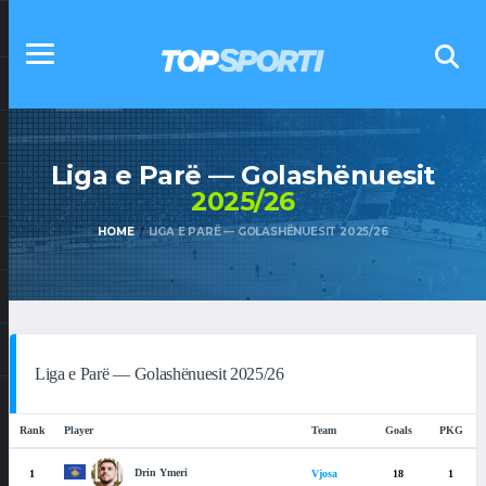
Liga e Parë — Golashënuesit
2025/26
HOME
LIGA E PARË — GOLASHËNUESIT 2025/26
Liga e Parë — Golashënuesit 2025/26
Rank
Player
Team
Goals
PKG
Drin Ymeri
1
Vjosa
18
1