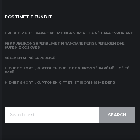
POSTIMET E FUNDIT
DRITA, E MBIJETUARA E VETME NGA SUPERLIGA NË GARA EVROPIANE
FBK PUBLIKON SHPËRBLIMET FINANCIARE PËR SUPERLIGËN DHE
KUPËN E KOSOVËS
VËLLAZNIMI NË SUPERLIGË
HIDHET SHORTI, KUPTOHEN DUELET E XHIROS SË PARË NË LIGË TË
PARË
HIDHET SHORTI, KUPTOHEN ÇIFTET, STINORI NIS ME DERBI!
SEARCH