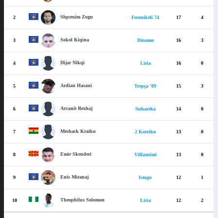
Shpresim Zogu
2
Feronikeli 74
17
4
Sokol Kiqina
3
Dinamo
16
3
Dijar Nikqi
4
Liria
16
0
Ardian Hasani
5
Trepça ‘89
15
3
Arvanit Rexhaj
6
Suhareka
14
0
Meshack Kraiku
7
2 Korriku
13
0
Emir Skenderi
8
Vëllaznimi
13
0
Enis Miranaj
9
Istogu
12
1
Theophilus Solomon
10
Liria
12
2