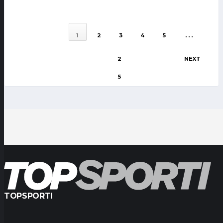
…
1
2
3
4
5
2
NEXT
5
TOPSPORTI