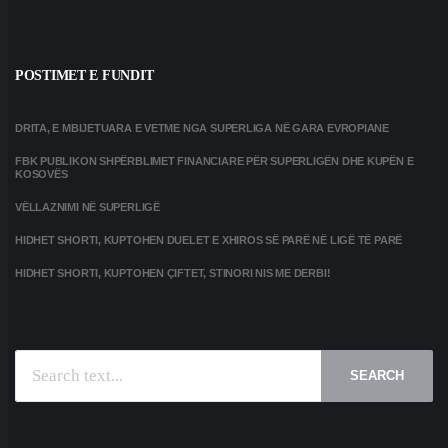
POSTIMET E FUNDIT
DRITA, E MBIJETUARA E VETME NGA SUPERLIGA NË GARA EVROPIANE
FBK PUBLIKON SHPËRBLIMET FINANCIARE PËR SUPERLIGËN DHE KUPËN E
KOSOVËS
VËLLAZNIMI NË SUPERLIGË
HIDHET SHORTI, KUPTOHEN DUELET E XHIROS SË PARË NË LIGË TË PARË
HIDHET SHORTI, KUPTOHEN ÇIFTET, STINORI NIS ME DERBI!
SEARCH