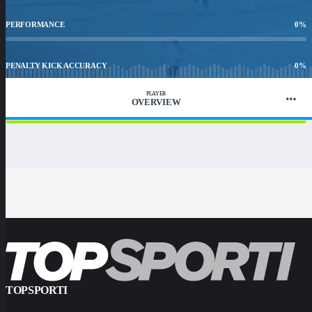
PERFORMANCE
0
%
PENALTY KICK ACCURACY
0
%
PLAYER
OVERVIEW
WIN RATIO
100
%
TOPSPORTI