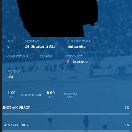
AGE
BIRTHDAY
CURRENT TEAM
0
24 Shtator 2025
Suhareka
COMPETITIONS
SEASONS
NATIONALITY
Kosovo
POSITION
n/a
1.00
0.00
ASSISTS PER
GOALS PER GAME
AVG
AVG
GAME
SHOT ACCURACY
0
%
PASS ACCURACY
0
%