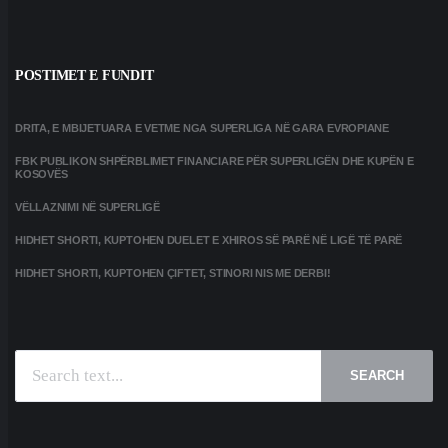
POSTIMET E FUNDIT
DRITA, E MBIJETUARA E VETME NGA SUPERLIGA NË GARA EVROPIANE
FBK PUBLIKON SHPËRBLIMET FINANCIARE PËR SUPERLIGËN DHE KUPËN E
KOSOVËS
VËLLAZNIMI NË SUPERLIGË
HIDHET SHORTI, KUPTOHEN DUELET E XHIROS SË PARË NË LIGË TË PARË
HIDHET SHORTI, KUPTOHEN ÇIFTET, STINORI NIS ME DERBI!
SEARCH