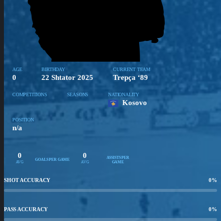
AGE
BIRTHDAY
CURRENT TEAM
0
22 Shtator 2025
Trepça ‘89
COMPETITIONS
SEASONS
NATIONALITY
Kosovo
POSITION
n/a
0
0
ASSISTS PER
GOALS PER GAME
AVG
AVG
GAME
SHOT ACCURACY
0
%
PASS ACCURACY
0
%