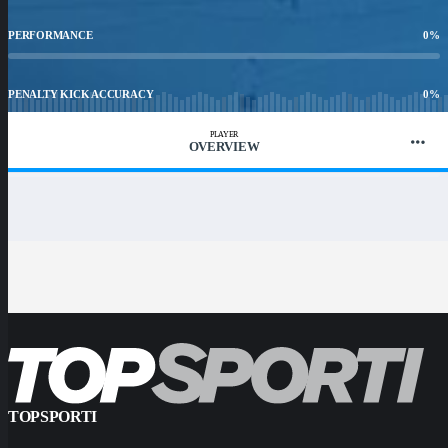
PERFORMANCE
0
%
PENALTY KICK ACCURACY
0
%
PLAYER
OVERVIEW
WIN RATIO
0
%
TOPSPORTI