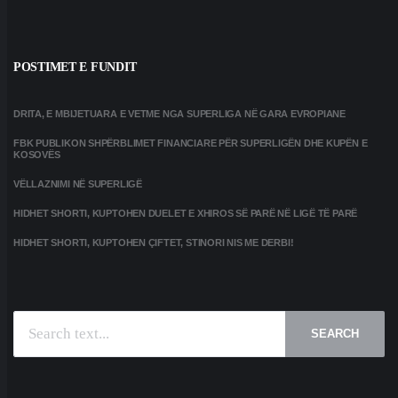
POSTIMET E FUNDIT
DRITA, E MBIJETUARA E VETME NGA SUPERLIGA NË GARA EVROPIANE
FBK PUBLIKON SHPËRBLIMET FINANCIARE PËR SUPERLIGËN DHE KUPËN E
KOSOVËS
VËLLAZNIMI NË SUPERLIGË
HIDHET SHORTI, KUPTOHEN DUELET E XHIROS SË PARË NË LIGË TË PARË
HIDHET SHORTI, KUPTOHEN ÇIFTET, STINORI NIS ME DERBI!
SEARCH