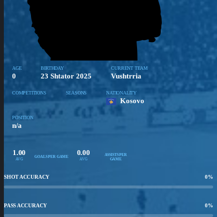
AGE
BIRTHDAY
CURRENT TEAM
0
23 Shtator 2025
Vushtrria
COMPETITIONS
SEASONS
NATIONALITY
Kosovo
POSITION
n/a
1.00
0.00
ASSISTS PER
GOALS PER GAME
AVG
AVG
GAME
SHOT ACCURACY
0
%
PASS ACCURACY
0
%