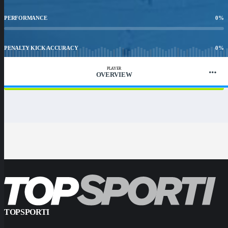
PERFORMANCE
0
%
PENALTY KICK ACCURACY
0
%
PLAYER
OVERVIEW
WIN RATIO
100
%
TOPSPORTI