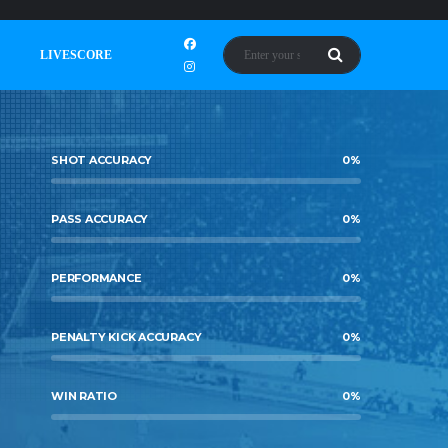
LIVESCORE
SHOT ACCURACY
0
%
PASS ACCURACY
0
%
PERFORMANCE
0
%
PENALTY KICK ACCURACY
0
%
WIN RATIO
0
%