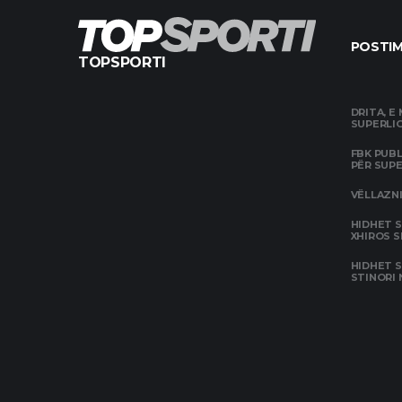
POSTIM
TOPSPORTI
DRITA, E
SUPERLIG
FBK PUBL
PËR SUP
VËLLAZNI
HIDHET 
XHIROS S
HIDHET S
STINORI 