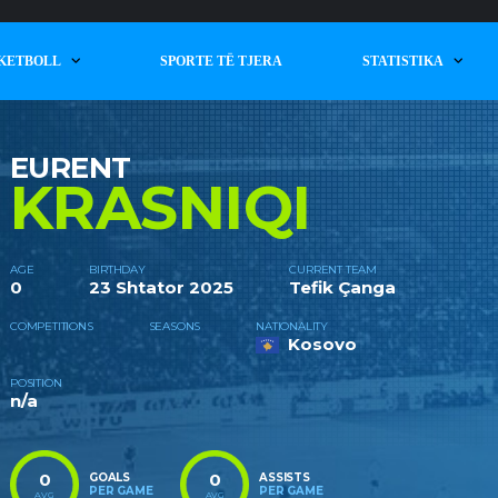
KETBOLL
SPORTE TË TJERA
STATISTIKA
EURENT
KRASNIQI
AGE
BIRTHDAY
CURRENT TEAM
0
23 Shtator 2025
Tefik Çanga
COMPETITIONS
SEASONS
NATIONALITY
Kosovo
POSITION
n/a
0
0
GOALS
ASSISTS
PER GAME
PER GAME
AVG
AVG