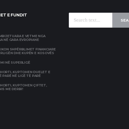
ET E FUNDIT
SEA
 MBIJETUARA E VETME NGA
A NË GARA EVROPIANE
IKON SHPËRBLIMET FINANCIARE
ERLIGËN DHE KUPËN E KOSOVËS
MI NË SUPERLIGË
SHORTI, KUPTOHEN DUELET E
Ë PARË NË LIGË TË PARË
HORTI, KUPTOHEN ÇIFTET,
NIS ME DERBI!