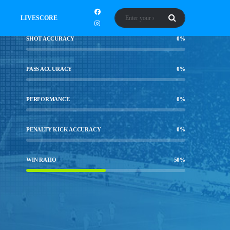
LIVESCORE
SHOT ACCURACY
0
%
PASS ACCURACY
0
%
PERFORMANCE
0
%
PENALTY KICK ACCURACY
0
%
WIN RATIO
50
%