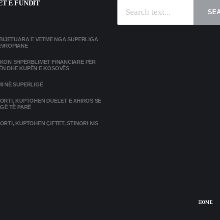
T E FUNDIT
SE
MBIJETUARA E VETME NGA SUPERLIGA
EVROPIANE
IKON SHPËRBLIMET FINANCIARE PËR
ËN DHE KUPËN E KOSOVËS
I NË SUPERLIGË
ORTI, KUPTOHEN DUELET E XHIROS SË
IGË TË PARË
ORTI, KUPTOHEN ÇIFTET, STINORI NIS
HOME