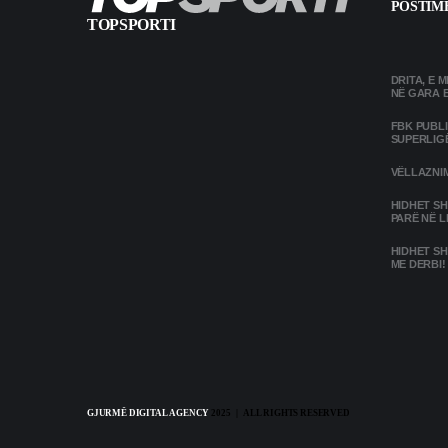
POSTIME
TOPSPORTI
DRITA, E 
NË GARA 
FBK PUBL
SUPERLIG
VËLLAZNIM
HIDHET SH
PARË NË L
HIDHET SH
ME DERBI!
GJURMË DIGITAL AGENCY
2025 | ALL RIGHTS RESERVED