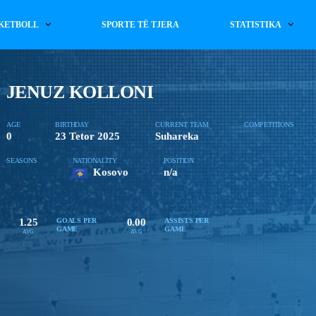
KETBOLL
SPORTE TË TJERA
STATISTIKA
JENUZ KOLLONI
AGE
BIRTHDAY
CURRENT TEAM
COMPETITIONS
0
23 Tetor 2025
Suhareka
SEASONS
NATIONALITY
POSITION
Kosovo
n/a
1.25
0.00
GOALS PER
ASSISTS PER
GAME
GAME
AVG
AVG