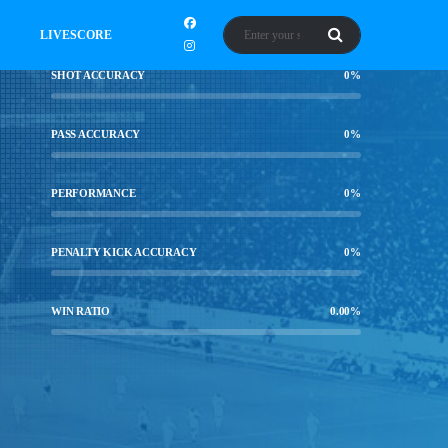
LIVESCORE
SHOT ACCURACY
0
%
PASS ACCURACY
0
%
PERFORMANCE
0
%
PENALTY KICK ACCURACY
0
%
WIN RATIO
0.00
%