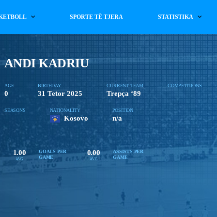
KETBOLL
SPORTE TË TJERA
STATISTIKA
ANDI KADRIU
AGE
BIRTHDAY
CURRENT TEAM
COMPETITIONS
0
31 Tetor 2025
Trepça ‘89
SEASONS
NATIONALITY
POSITION
Kosovo
n/a
1.00
0.00
GOALS PER
ASSISTS PER
GAME
GAME
AVG
AVG