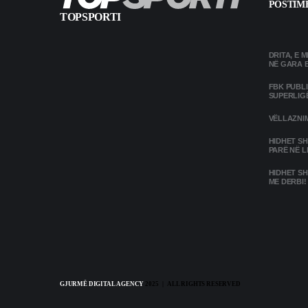
POSTIME
TOPSPORTI
DRITA, E 
NË GARA 
FBK PUBL
SUPERLIG
VËLLAZNIM
HIDHET SH
PARË NË L
HIDHET SH
ME DERBI!
GJURMË DIGITAL AGENCY
2025 | ALL RIGHTS RESERVED