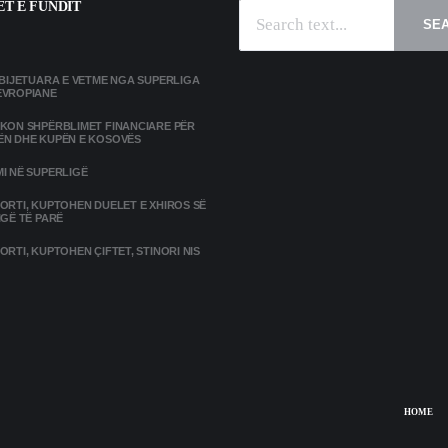
T E FUNDIT
SE
MBIJETUARA E VETME NGA SUPERLIGA
EVROPIANE
IKON SHPËRBLIMET FINANCIARE PËR
ËN DHE KUPËN E KOSOVËS
I NË SUPERLIGË
ORTI, KUPTOHEN DUELET E XHIROS SË
IGË TË PARË
ORTI, KUPTOHEN ÇIFTET, STINORI NIS
HOME