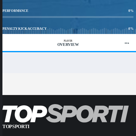
PERFORMANCE
0
%
PENALTY KICK ACCURACY
0
%
PLAYER
OVERVIEW
WIN RATIO
0
%
TOPSPORTI