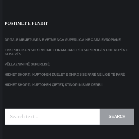
POSTIMET E FUNDIT
DRITA, E MBIJETUARA E VETME NGA SUPERLIGA NË GARA EVROPIANE
FBK PUBLIKON SHPËRBLIMET FINANCIARE PËR SUPERLIGËN DHE KUPËN E
KOSOVËS
VËLLAZNIMI NË SUPERLIGË
HIDHET SHORTI, KUPTOHEN DUELET E XHIROS SË PARË NË LIGË TË PARË
HIDHET SHORTI, KUPTOHEN ÇIFTET, STINORI NIS ME DERBI!
SEARCH