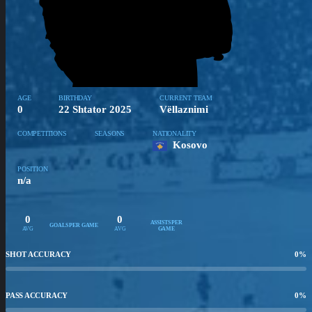
AGE
BIRTHDAY
CURRENT TEAM
0
22 Shtator 2025
Vëllaznimi
COMPETITIONS
SEASONS
NATIONALITY
Kosovo
POSITION
n/a
0
0
ASSISTS PER
GOALS PER GAME
AVG
AVG
GAME
SHOT ACCURACY
0
%
PASS ACCURACY
0
%