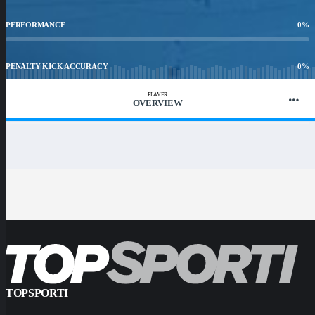
PERFORMANCE
0
%
PENALTY KICK ACCURACY
0
%
PLAYER
OVERVIEW
WIN RATIO
0.00
%
TOPSPORTI