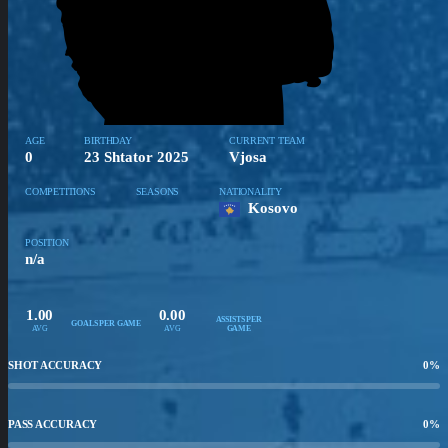
AGE
BIRTHDAY
CURRENT TEAM
0
23 Shtator 2025
Vjosa
COMPETITIONS
SEASONS
NATIONALITY
Kosovo
POSITION
n/a
1.00
0.00
ASSISTS PER
GOALS PER GAME
AVG
AVG
GAME
SHOT ACCURACY
0
%
PASS ACCURACY
0
%