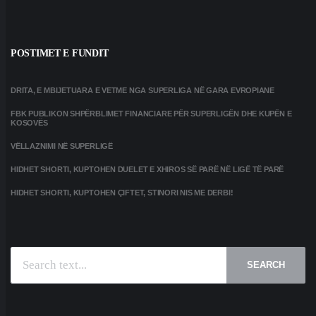
POSTIMET E FUNDIT
DRITA, E MBIJETUARA E VETME NGA SUPERLIGA NË GARA EVROPIANE
FBK PUBLIKON SHPËRBLIMET FINANCIARE PËR SUPERLIGËN DHE KUPËN E
KOSOVËS
VËLLAZNIMI NË SUPERLIGË
HIDHET SHORTI, KUPTOHEN DUELET E XHIROS SË PARË NË LIGË TË PARË
HIDHET SHORTI, KUPTOHEN ÇIFTET, STINORI NIS ME DERBI!
SEARCH