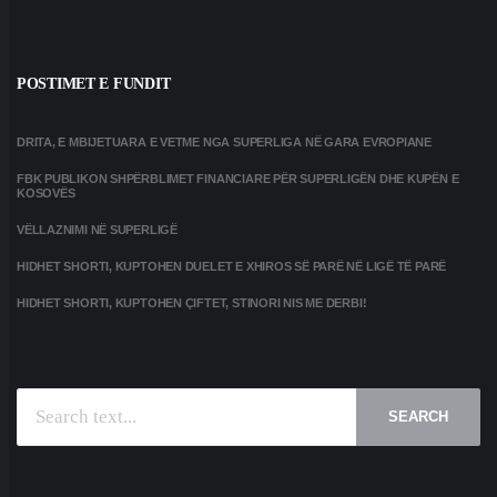
POSTIMET E FUNDIT
DRITA, E MBIJETUARA E VETME NGA SUPERLIGA NË GARA EVROPIANE
FBK PUBLIKON SHPËRBLIMET FINANCIARE PËR SUPERLIGËN DHE KUPËN E
KOSOVËS
VËLLAZNIMI NË SUPERLIGË
HIDHET SHORTI, KUPTOHEN DUELET E XHIROS SË PARË NË LIGË TË PARË
HIDHET SHORTI, KUPTOHEN ÇIFTET, STINORI NIS ME DERBI!
SEARCH