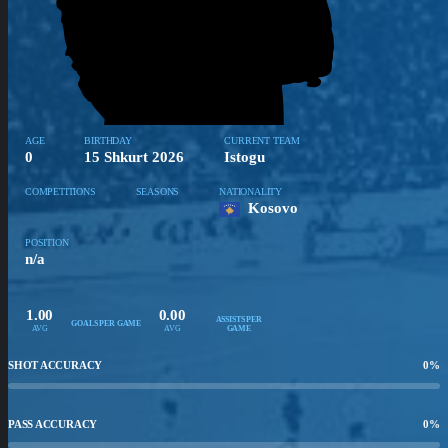
AGE
BIRTHDAY
CURRENT TEAM
0
15 Shkurt 2026
Istogu
COMPETITIONS
SEASONS
NATIONALITY
Kosovo
POSITION
n/a
1.00
0.00
ASSISTS PER
GOALS PER GAME
AVG
AVG
GAME
SHOT ACCURACY
0
%
PASS ACCURACY
0
%