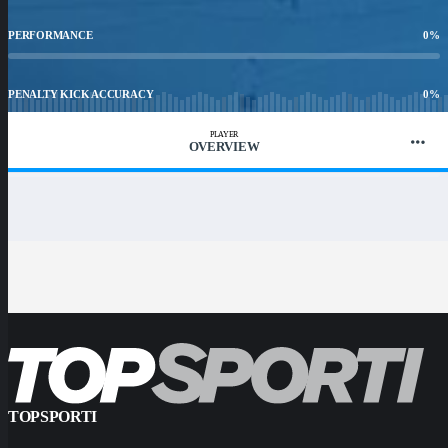
PERFORMANCE
0
%
PENALTY KICK ACCURACY
0
%
PLAYER
OVERVIEW
WIN RATIO
0.00
%
TOPSPORTI