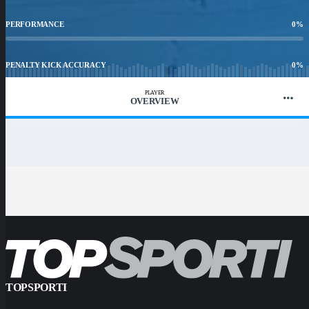
PERFORMANCE
0
%
PENALTY KICK ACCURACY
0
%
PLAYER
OVERVIEW
WIN RATIO
0.00
%
TOPSPORTI