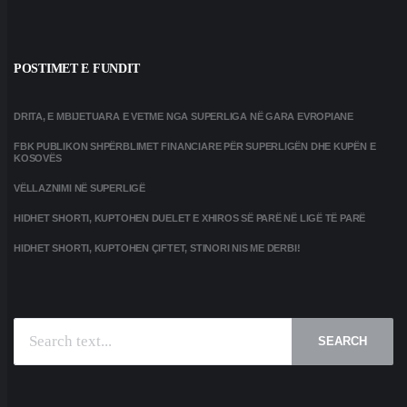
POSTIMET E FUNDIT
DRITA, E MBIJETUARA E VETME NGA SUPERLIGA NË GARA EVROPIANE
FBK PUBLIKON SHPËRBLIMET FINANCIARE PËR SUPERLIGËN DHE KUPËN E
KOSOVËS
VËLLAZNIMI NË SUPERLIGË
HIDHET SHORTI, KUPTOHEN DUELET E XHIROS SË PARË NË LIGË TË PARË
HIDHET SHORTI, KUPTOHEN ÇIFTET, STINORI NIS ME DERBI!
SEARCH