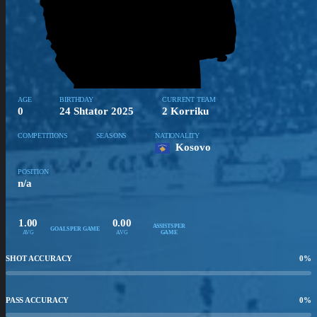
AGE
BIRTHDAY
CURRENT TEAM
0
24 Shtator 2025
2 Korriku
COMPETITIONS
SEASONS
NATIONALITY
Kosovo
POSITION
n/a
1.00
0.00
ASSISTS PER
GOALS PER GAME
AVG
AVG
GAME
SHOT ACCURACY
0
%
PASS ACCURACY
0
%