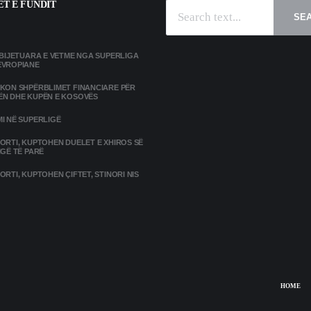
T E FUNDIT
SE
MBIJETUARA E VETME NGA SUPERLIGA
EVROPIANE
IKON SHPËRBLIMET FINANCIARE PËR
ËN DHE KUPËN E KOSOVËS
I NË SUPERLIGË
ORTI, KUPTOHEN DUELET E XHIROS SË
IGË TË PARË
ORTI, KUPTOHEN ÇIFTET, STINORI NIS
HOME