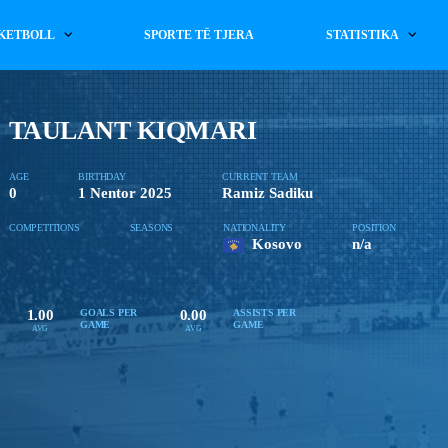
KETBOLL
SPORTE TË TJERA
STATISTIKA
TAULANT KIQMARI
AGE
BIRTHDAY
CURRENT TEAM
0
1 Nentor 2025
Ramiz Sadiku
COMPETITIONS
SEASONS
NATIONALITY
POSITION
Kosovo
n/a
1.00
0.00
GOALS PER
ASSISTS PER
GAME
GAME
AVG
AVG