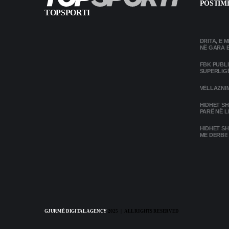
POSTIME
TOPSPORTI
DRITA, E 
NË GARA 
FBK PUBL
SUPERLIG
VËLLAZNIM
HIDHET SH
PARË NË L
HIDHET SH
ME DERBI!
GJURMË DIGITAL AGENCY
2025 | ALL RIGHTS RESERVED