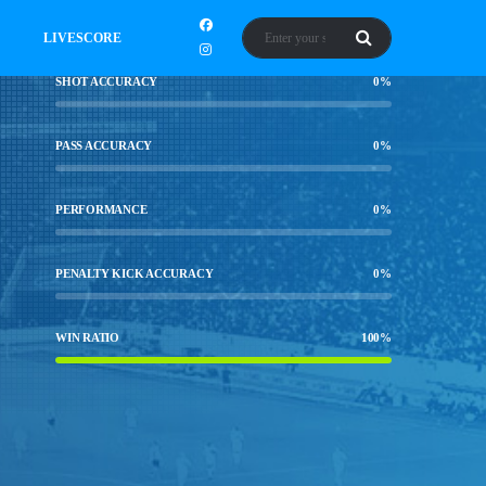
LIVESCORE
SHOT ACCURACY
0
%
PASS ACCURACY
0
%
PERFORMANCE
0
%
PENALTY KICK ACCURACY
0
%
WIN RATIO
100
%