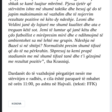
shkak se kanë luajtur mbrëmë. Pjesa tjetër që
stërvitëm ishte më shumë taktike dhe besoj që do të
japim maksimumin në vazhdim dhe të nxjerrim
rezultate pozitive në këto dy ndeshje. Leoni dhe
Veldini janë dy lojtarë me shumë kualitet dhe ata e
treguan këtë sot. Jemi të lumtur që janë këtu dhe
çdo futbollist e mirëpresim mirë dhe e ndihmojmë të
ambientohet sa më lehtë me grupin. Ndeshja në
Bazel si në shtëpi? Normalisht presim shumë tifozë
që do të na përkrahin. Shpresoj ta kemi prapë
stadiumin me më shumë tifozë tanë dhe t’i gëzojmë
me rezultat pozitiv”,
tha Krasniqi.
Dardanët do të vazhdojnë përgatitjet nesër me
stërvitjen e radhës, e cila është paraparë të mbahet
në orën 11:00, po ashtu në Hajvali. (teksti: FFK)
KOSOVA