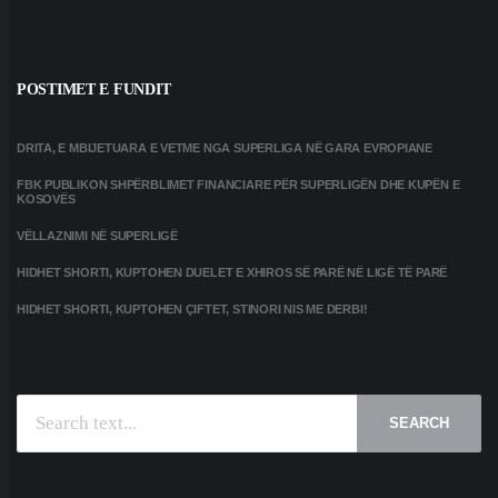
POSTIMET E FUNDIT
DRITA, E MBIJETUARA E VETME NGA SUPERLIGA NË GARA EVROPIANE
FBK PUBLIKON SHPËRBLIMET FINANCIARE PËR SUPERLIGËN DHE KUPËN E
KOSOVËS
VËLLAZNIMI NË SUPERLIGË
HIDHET SHORTI, KUPTOHEN DUELET E XHIROS SË PARË NË LIGË TË PARË
HIDHET SHORTI, KUPTOHEN ÇIFTET, STINORI NIS ME DERBI!
SEARCH