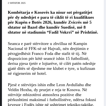
2 SHTATOR 2025
Kombëtarja e Kosovës ka nisur sot përgatitjet
për dy ndeshjet e para të ciklit të ri kualifikues
për Kupën e Botës 2026, kundër Zvicrës më 5
shtator në Bazel dhe kundër Suedisë, më 8
shtator në stadiumin “Fadil Vokrri” në Prishtinë.
Seanca e parë stërvitore u zhvillua në Kampin
Nacional të FFK-së në Hajvali, nën drejtimin e
përzgjedhësit Franco Foda dhe stafit të tij. Në
dispozicion për këtë seancë ishin 15 futbollistë,
derisa pjesa tjetër e lojtarëve, të cilët patën ndeshje
gjatë ditës së djeshme me klubet e tyre, u kufizuan
në rigjenerim në hotel.
Pjesë e stërvitjes ishin edhe Leon Avdullahu dhe
Veldin Hoxha, dy prurjet e reja te Kosova. Në
stërvitje mbizotëroi atmosfera pozitive dhe
përkushtimi maksimal i futbollistëve, ndërsa fokusi
kryesor i Fodës ishte në ushtrimet tekniko-taktike.