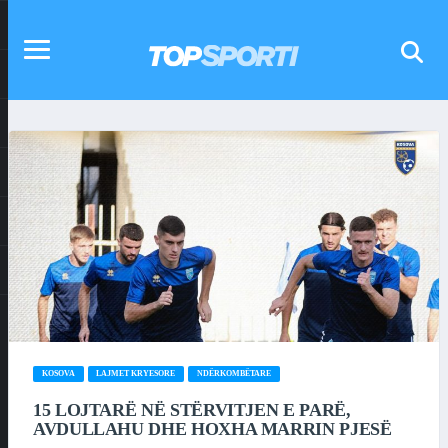
KOSOVA
LAJMET KRYESORE
NDËRKOMBËTARE
15 LOJTARË NË STËRVITJEN E PARË,
AVDULLAHU DHE HOXHA MARRIN PJESË