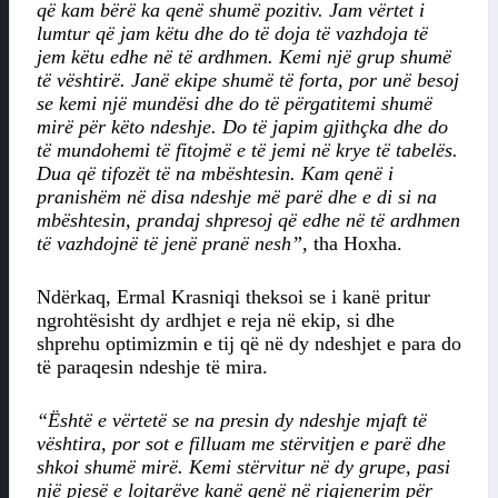
që kam bërë ka qenë shumë pozitiv. Jam vërtet i
lumtur që jam këtu dhe do të doja të vazhdoja të
jem këtu edhe në të ardhmen. Kemi një grup shumë
të vështirë. Janë ekipe shumë të forta, por unë besoj
se kemi një mundësi dhe do të përgatitemi shumë
mirë për këto ndeshje. Do të japim gjithçka dhe do
të mundohemi të fitojmë e të jemi në krye të tabelës.
Dua që tifozët të na mbështesin. Kam qenë i
pranishëm në disa ndeshje më parë dhe e di si na
mbështesin, prandaj shpresoj që edhe në të ardhmen
të vazhdojnë të jenë pranë nesh”,
tha Hoxha.
Ndërkaq, Ermal Krasniqi theksoi se i kanë pritur
ngrohtësisht dy ardhjet e reja në ekip, si dhe
shprehu optimizmin e tij që në dy ndeshjet e para do
të paraqesin ndeshje të mira.
“Është e vërtetë se na presin dy ndeshje mjaft të
vështira, por sot e filluam me stërvitjen e parë dhe
shkoi shumë mirë. Kemi stërvitur në dy grupe, pasi
një pjesë e lojtarëve kanë qenë në rigjenerim për