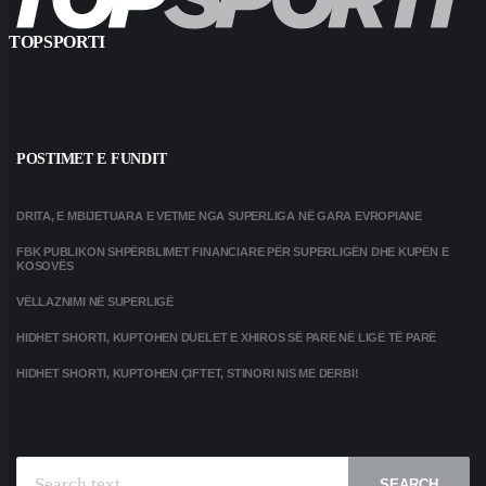
TOPSPORTI
POSTIMET E FUNDIT
DRITA, E MBIJETUARA E VETME NGA SUPERLIGA NË GARA EVROPIANE
FBK PUBLIKON SHPËRBLIMET FINANCIARE PËR SUPERLIGËN DHE KUPËN E
KOSOVËS
VËLLAZNIMI NË SUPERLIGË
HIDHET SHORTI, KUPTOHEN DUELET E XHIROS SË PARË NË LIGË TË PARË
HIDHET SHORTI, KUPTOHEN ÇIFTET, STINORI NIS ME DERBI!
SEARCH