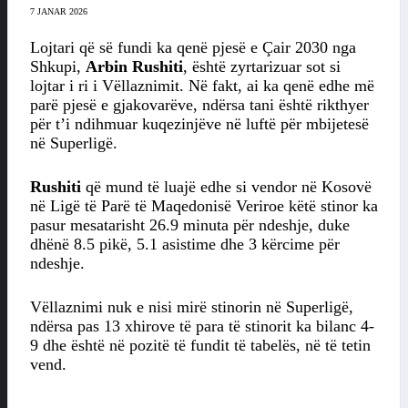
7 JANAR 2026
Lojtari që së fundi ka qenë pjesë e Çair 2030 nga
Shkupi,
Arbin Rushiti
, është zyrtarizuar sot si
lojtar i ri i Vëllaznimit. Në fakt, ai ka qenë edhe më
parë pjesë e gjakovarëve, ndërsa tani është rikthyer
për t’i ndihmuar kuqezinjëve në luftë për mbijetesë
në Superligë.
Rushiti
që mund të luajë edhe si vendor në Kosovë
në Ligë të Parë të Maqedonisë Veriroe këtë stinor ka
pasur mesatarisht 26.9 minuta për ndeshje, duke
dhënë 8.5 pikë, 5.1 asistime dhe 3 kërcime për
ndeshje.
Vëllaznimi nuk e nisi mirë stinorin në Superligë,
ndërsa pas 13 xhirove të para të stinorit ka bilanc 4-
9 dhe është në pozitë të fundit të tabelës, në të tetin
vend.