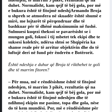
ndeshjen, të marrim 3 pikët, rezultatin që na
duhet. Normalisht, kam qejf të bëj gola, por më
e bukura është të fitojmë ndeshjArmando Broja
u shpreh se atmosfera në skuadër është shumë e
mirë, me lojtarët të përqendruar dhe të
bashkuar për të dhënë maksimumin në fushë.
Sulmuesi kuqezi theksoi se pavarësisht se i
mungon goli, fokusi i tij mbetet tek ekipi dhe te
suksesi kolektiv, ndërsa shtoi se Shqipëria ka
shanse reale për të arritur objektivin dhe do të
luftojë deri në fund për ëndrrën e Botërorit.
Është ndeshja e duhur që Broja të rikthehet te goli
dhe të marrim fitoren?
– Për mua, më e rëndësishme është të fitojmë
ndeshjen, të marrim 3 pikët, rezultatin që na
duhet. Normalisht, kam qejf të bëj gola, por më
e bukura është të fitojmë ndeshjen dhe të
ndihmoj ekipin me pasime, topa dhe gola, nëse
do të kem mundësi. Por, më e rëndësishme për