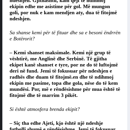
ndeshjen. Gjithashtu, kam qejf të ndihmoj
ekipin edhe me asistime për gol. Më mungon
goli, por nuk e kam mendjen aty, dua të fitojmë
ndeshjen.
Sa shanse kemi për të fituar dhe sa e besoni ëndrrën
e Botërorit?
– Kemi shanset maksimale. Kemi një grup të
vështirë, me Anglinë dhe Serbinë. Të gjitha
ekipet kanë shanset e tyre, por ne do të luftojmë
deri në fund. Jemi të fokusuar për ndeshjen e
radhës dhe duam të fitojmë.en dhe të ndihmoj
ekipin me pasime, topa dhe gola, nëse do të kem
mundësi. Por, më e rëndësishme për mua është të
fitojmë dhe të marrim 3 pikët.
Si është atmosfera brenda ekipit?
– Siç tha edhe Ajeti, kjo është një ndeshje
futbolli shumë e rëndësishme. Jemi të fokusuar