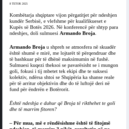
8 TETOR 2025
Kombëtarja shqiptare vijon përgatitjet për ndeshjen
kundër Serbisë, e vlefshme për kualifikueset e
Kupës së Botës 2026. Në konferencë për shtyp para
ndeshjes, doli sulmuesi
Armando Broja
.
Armando Broja
u shpreh se atmosfera në skuadër
është shumë e mirë, me lojtarët të përqendruar dhe
të bashkuar për të dhënë maksimumin në fushë.
Sulmuesi kuqezi theksoi se pavarësisht se i mungon
goli, fokusi i tij mbetet tek ekipi dhe te suksesi
kolektiv, ndërsa shtoi se Shqipëria ka shanse reale
për të arritur objektivin dhe do të luftojë deri në
fund për ëndrrën e Botërorit.
Është ndeshja e duhur që Broja të rikthehet te goli
dhe të marrim fitoren?
– Për mua, më e rëndësishme është të fitojmë