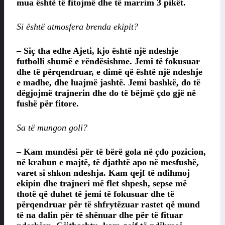
mua është të fitojmë dhe të marrim 3 pikët.
Si është atmosfera brenda ekipit?
– Siç tha edhe Ajeti, kjo është një ndeshje
futbolli shumë e rëndësishme. Jemi të fokusuar
dhe të përqendruar, e dimë që është një ndeshje
e madhe, dhe luajmë jashtë. Jemi bashkë, do të
dëgjojmë trajnerin dhe do të bëjmë çdo gjë në
fushë për fitore.
Sa të mungon goli?
– Kam mundësi për të bërë gola në çdo pozicion,
në krahun e majtë, të djathtë apo në mesfushë,
varet si shkon ndeshja. Kam qejf të ndihmoj
ekipin dhe trajneri më flet shpesh, sepse më
thotë që duhet të jemi të fokusuar dhe të
përqendruar për të shfrytëzuar rastet që mund
të na dalin për të shënuar dhe për të fituar