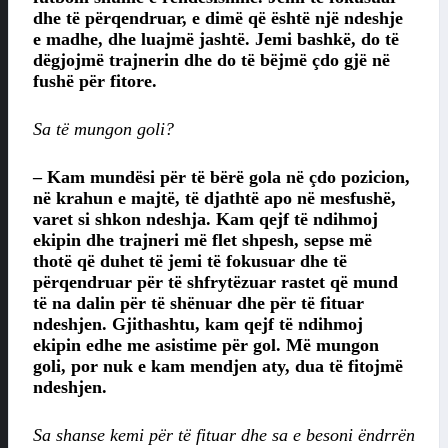
dhe të përqendruar, e dimë që është një ndeshje
e madhe, dhe luajmë jashtë. Jemi bashkë, do të
dëgjojmë trajnerin dhe do të bëjmë çdo gjë në
fushë për fitore.
Sa të mungon goli?
– Kam mundësi për të bërë gola në çdo pozicion,
në krahun e majtë, të djathtë apo në mesfushë,
varet si shkon ndeshja. Kam qejf të ndihmoj
ekipin dhe trajneri më flet shpesh, sepse më
thotë që duhet të jemi të fokusuar dhe të
përqendruar për të shfrytëzuar rastet që mund
të na dalin për të shënuar dhe për të fituar
ndeshjen. Gjithashtu, kam qejf të ndihmoj
ekipin edhe me asistime për gol. Më mungon
goli, por nuk e kam mendjen aty, dua të fitojmë
ndeshjen.
Sa shanse kemi për të fituar dhe sa e besoni ëndrrën