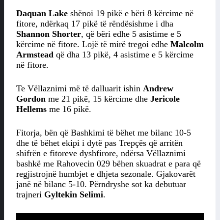
Daquan Lake
shënoi 19 pikë e bëri 8 kërcime në
fitore, ndërkaq 17 pikë të rëndësishme i dha
Shannon Shorter
, që bëri edhe 5 asistime e 5
kërcime në fitore. Lojë të mirë tregoi edhe
Malcolm
Armstead
që dha 13 pikë, 4 asistime e 5 kërcime
në fitore.
Te Vëllaznimi më të dalluarit ishin
Andrew
Gordon
me 21 pikë, 15 kërcime dhe
Jericole
Hellems
me 16 pikë.
Fitorja, bën që Bashkimi të bëhet me bilanc 10-5
dhe të bëhet ekipi i dytë pas Trepçës që arritën
shifrën e fitoreve dyshfirore, ndërsa Vëllaznimi
bashkë me Rahovecin 029 bëhen skuadrat e para që
regjistrojnë humbjet e dhjeta sezonale. Gjakovarët
janë në bilanc 5-10. Përndryshe sot ka debutuar
trajneri
Gyltekin Selimi
.