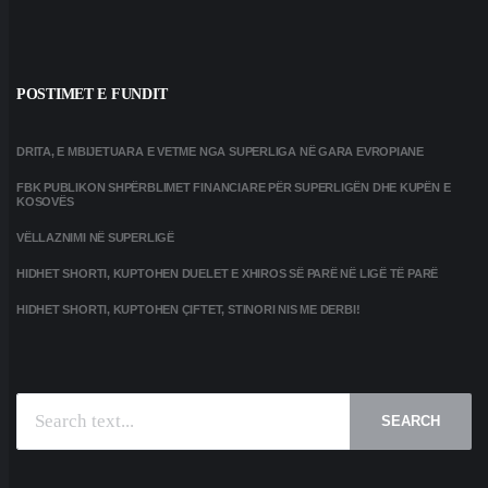
POSTIMET E FUNDIT
DRITA, E MBIJETUARA E VETME NGA SUPERLIGA NË GARA EVROPIANE
FBK PUBLIKON SHPËRBLIMET FINANCIARE PËR SUPERLIGËN DHE KUPËN E
KOSOVËS
VËLLAZNIMI NË SUPERLIGË
HIDHET SHORTI, KUPTOHEN DUELET E XHIROS SË PARË NË LIGË TË PARË
HIDHET SHORTI, KUPTOHEN ÇIFTET, STINORI NIS ME DERBI!
SEARCH