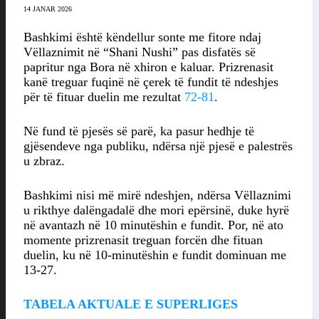
14 JANAR 2026
Bashkimi është këndellur sonte me fitore ndaj
Vëllaznimit në “Shani Nushi” pas disfatës së
papritur nga Bora në xhiron e kaluar. Prizrenasit
kanë treguar fuqinë në çerek të fundit të ndeshjes
për të fituar duelin me rezultat
72-81
.
Në fund të pjesës së parë, ka pasur hedhje të
gjësendeve nga publiku, ndërsa një pjesë e palestrës
u zbraz.
Bashkimi nisi më mirë ndeshjen, ndërsa Vëllaznimi
u rikthye dalëngadalë dhe mori epërsinë, duke hyrë
në avantazh në 10 minutëshin e fundit. Por, në ato
momente prizrenasit treguan forcën dhe fituan
duelin, ku në 10-minutëshin e fundit dominuan me
13-27.
TABELA AKTUALE E SUPERLIGES