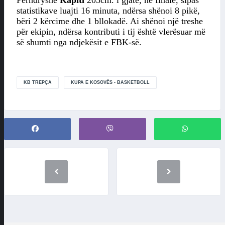
Përndryshe
Kapiti
205cm. i gjatë, në finale, sipas
statistikave luajti 16 minuta, ndërsa shënoi 8 pikë,
bëri 2 kërcime dhe 1 bllokadë. Ai shënoi një treshe
për ekipin, ndërsa kontributi i tij është vlerësuar më
së shumti nga ndjekësit e FBK-së.
KB TREPÇA
KUPA E KOSOVËS - BASKETBOLL