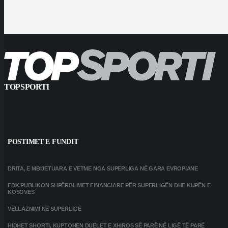
TOPSPORTI
POSTIMET E FUNDIT
DRITA, E MBIJETUARA E VETME NGA SUPERLIGA NË GARA EVROPIANE
FBK PUBLIKON SHPËRBLIMET FINANCIARE PËR SUPERLIGËN DHE KUPËN E
KOSOVËS
VËLLAZNIMI NË SUPERLIGË
HIDHET SHORTI, KUPTOHEN DUELET E XHIROS SË PARË NË LIGË TË PARË