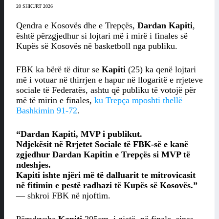
20 SHKURT 2026
Qendra e Kosovës dhe e Trepçës,
Dardan Kapiti
,
është përzgjedhur si lojtari më i mirë i finales së
Kupës së Kosovës në basketboll nga publiku.
FBK ka bërë të ditur se
Kapiti
(25) ka qenë lojtari
më i votuar në thirrjen e hapur në llogaritë e rrjeteve
sociale të Federatës, ashtu që publiku të votojë për
më të mirin e finales,
ku Trepça mposhti thellë
Bashkimin 91-72
.
“Dardan Kapiti, MVP i publikut.
Ndjekësit në Rrjetet Sociale të FBK-së e kanë
zgjedhur Dardan Kapitin e Trepçës si MVP të
ndeshjes.
Kapiti ishte njëri më të dalluarit te mitrovicasit
në fitimin e pestë radhazi të Kupës së Kosovës.”
— shkroi FBK në njoftim.