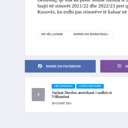
luajti në stinorët 2021/22 dhe 2022/23 pret që
Kosovës, ku erdhi pas stinorëve të kaluar n
KB VËLLAZNIMI
SUPERLIGA BASKETBOLL
SHARE ON FACEBOOK
S
FBK SUPERLIGA
LAJMET KRYESORE
Jaylani Darden amerikani i radhës te
Vëllaznimi
28 GUSHT 2025