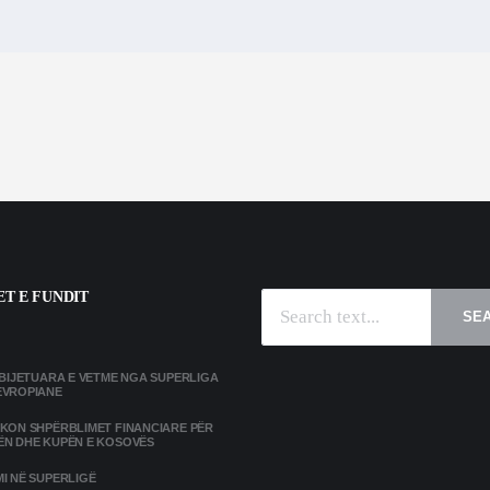
T E FUNDIT
SE
MBIJETUARA E VETME NGA SUPERLIGA
EVROPIANE
IKON SHPËRBLIMET FINANCIARE PËR
ËN DHE KUPËN E KOSOVËS
I NË SUPERLIGË