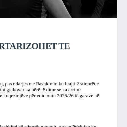
RTARIZOHET TE
, pas ndarjes me Bashkimin ku luajti 2 stinorët e
ipi gjakovar ka bërë të ditur se ka arritur
e kuqezinjëve për edicionin 2025/26 të garave në
shkimi në stinorët e fundit, e as te Prishtina ku