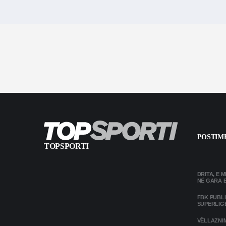
POSTIME
TOPSPORTI
DRITA, E 
NË GARA 
FBK PUBL
SUPERLIG
VËLLAZNIM