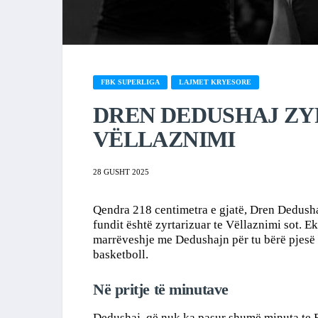
FBK SUPERLIGA
LAJMET KRYESORE
DREN DEDUSHAJ ZY
VËLLAZNIMI
28 GUSHT 2025
Qendra 218 centimetra e gjatë, Dren Dedushaj
fundit është zyrtarizuar te Vëllaznimi sot. Ek
marrëveshje me Dedushajn për tu bërë pjesë 
basketboll.
Në pritje të minutave
Dedushaj, që nuk ka pasur shumë minuta te Ba