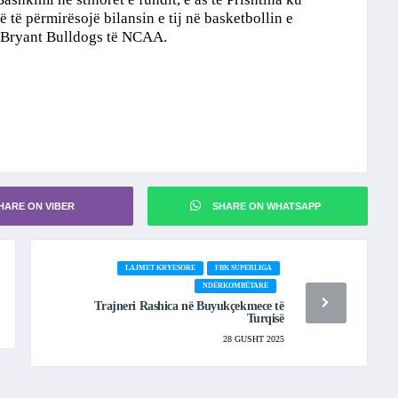
 të përmirësojë bilansin e tij në basketbollin e
ë Bryant Bulldogs të NCAA.
HARE ON VIBER
SHARE ON WHATSAPP
LAJMET KRYESORE
FBK SUPERLIGA
NDËRKOMBËTARE
Trajneri Rashica në Buyukçekmece të
Turqisë
28 GUSHT 2025