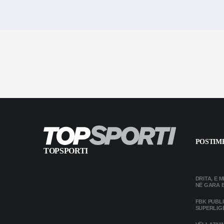
POSTIME
TOPSPORTI
DRITA, E 
NË GARA 
FBK PUBL
SUPERLIG