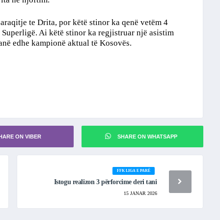
araqitje te Drita, por këtë stinor ka qenë vetëm 4
ë Superligë. Ai këtë stinor ka regjistruar një asistim
ë janë edhe kampionë aktual të Kosovës.
HARE ON VIBER
SHARE ON WHATSAPP
FFK LIGA E PARË
Istogu realizon 3 përforcime deri tani
15 JANAR 2026