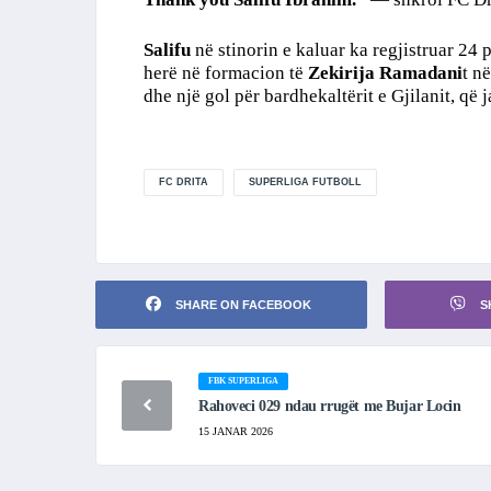
Salifu
në stinorin e kaluar ka regjistruar 24 p
herë në formacion të
Zekirija Ramadani
t n
dhe një gol për bardhekaltërit e Gjilanit, q
FC DRITA
SUPERLIGA FUTBOLL
SHARE ON FACEBOOK
S
FBK SUPERLIGA
Rahoveci 029 ndau rrugët me Bujar Locin
15 JANAR 2026