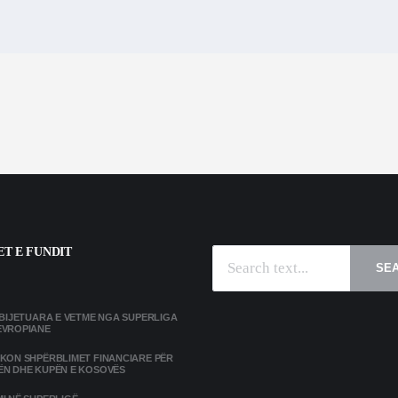
T E FUNDIT
SE
MBIJETUARA E VETME NGA SUPERLIGA
EVROPIANE
IKON SHPËRBLIMET FINANCIARE PËR
ËN DHE KUPËN E KOSOVËS