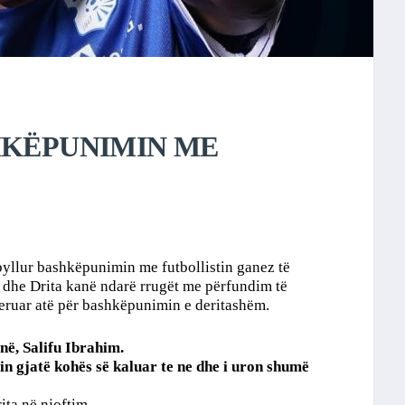
HKËPUNIMIN ME
mbyllur bashkëpunimin me futbollistin ganez të
 dhe Drita kanë ndarë rrugët me përfundim të
nderuar atë për bashkëpunimin e deritashëm.
në, Salifu Ibrahim.
in gjatë kohës së kaluar te ne dhe i uron shumë
ta në njoftim.