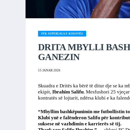
FFK SUPERLIGA E KOSOVËS
DRITA MBYLLI BAS
GANEZIN
15 JANAR 2026
Skuadra e Dritës ka bërë të ditur dje se ka 
ekipit,
Ibrahim Salifu
. Mesfushori 25 vjeçar
kontratës së lojtarit, ndërsa klubi e ka fale
“Mbyllim bashkëpunimin me futbollistin to
Klubi ynë e falënderon Salifu për kontribut
suksese në vazhdimin e karrierës së tij.
Thank you Salifu Ibrahim.”
— shkroi FC Dri