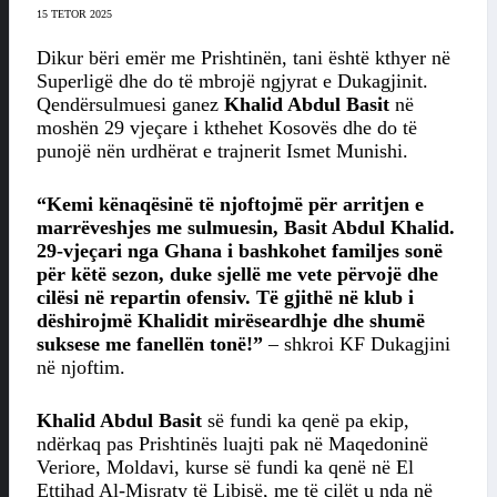
15 TETOR 2025
Dikur bëri emër me Prishtinën, tani është kthyer në
Superligë dhe do të mbrojë ngjyrat e Dukagjinit.
Qendërsulmuesi ganez
Khalid Abdul Basit
në
moshën 29 vjeçare i kthehet Kosovës dhe do të
punojë nën urdhërat e trajnerit Ismet Munishi.
“Kemi kënaqësinë të njoftojmë për arritjen e
marrëveshjes me sulmuesin, Basit Abdul Khalid.
29-vjeçari nga Ghana i bashkohet familjes sonë
për këtë sezon, duke sjellë me vete përvojë dhe
cilësi në repartin ofensiv. Të gjithë në klub i
dëshirojmë Khalidit mirëseardhje dhe shumë
suksese me fanellën tonë!”
– shkroi KF Dukagjini
në njoftim.
Khalid Abdul Basit
së fundi ka qenë pa ekip,
ndërkaq pas Prishtinës luajti pak në Maqedoninë
Veriore, Moldavi, kurse së fundi ka qenë në El
Ettihad Al-Misraty të Libisë, me të cilët u nda në