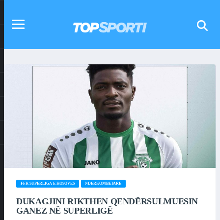
FFK SUPERLIGA E KOSOVËS
NDËRKOMBËTARE
DUKAGJINI RIKTHEN QENDËRSULMUESIN
GANEZ NË SUPERLIGË