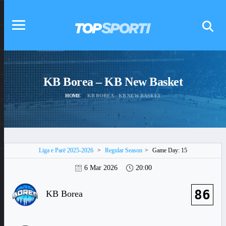
KB Borea – KB New Basket
HOME
KB BOREA – KB NEW BASKET
Liga e Parë 2025-2026
>
Regular Season
>
Game Day: 15
6 Mar 2026
20:00
86
KB Borea