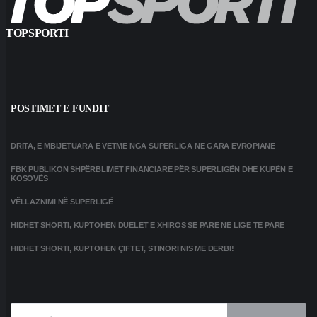
TOPSPORTI
POSTIMET E FUNDIT
DRITA, E MBIJETUARA E VETME NGA SUPERLIGA NË GARA EVROPIANE
FBK PUBLIKON SHPËRBLIMET FINANCIARE PËR SUPERLIGËN DHE KUPËN E
KOSOVËS
VËLLAZNIMI NË SUPERLIGË
HIDHET SHORTI, KUPTOHEN DUELET E XHIROS SË PARË NË LIGË TË PARË
HIDHET SHORTI, KUPTOHEN ÇIFTET, STINORI NIS ME DERBI!