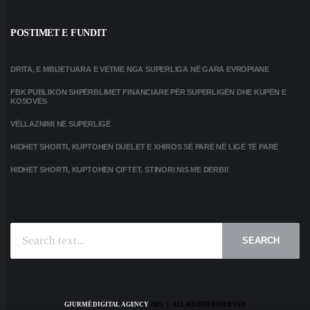
POSTIMET E FUNDIT
DRITA, E MBIJETUARA E VETME NGA SUPERLIGA NË GARA EVROPIANE
FBK PUBLIKON SHPËRBLIMET FINANCIARE PËR SUPERLIGËN DHE KUPËN E
KOSOVËS
VËLLAZNIMI NË SUPERLIGË
HIDHET SHORTI, KUPTOHEN DUELET E XHIROS SË PARË NË LIGË TË PARË
HIDHET SHORTI, KUPTOHEN ÇIFTET, STINORI NIS ME DERBI!
SEARCH
GJURMË DIGITAL AGENCY
2025 | ALL RIGHTS RESERVED