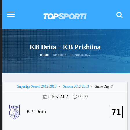
KB Drita – KB Prishtina
HOME
KB DRITA – KB PRISHTINA
Superliga Sezoni 2012-2013
>
Sezona 2012-2013
>
Game Day: 7
8 Nov 2012
00:00
71
KB Drita