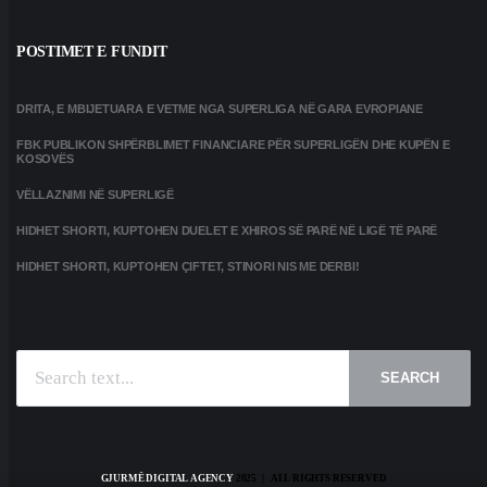
POSTIMET E FUNDIT
DRITA, E MBIJETUARA E VETME NGA SUPERLIGA NË GARA EVROPIANE
FBK PUBLIKON SHPËRBLIMET FINANCIARE PËR SUPERLIGËN DHE KUPËN E
KOSOVËS
VËLLAZNIMI NË SUPERLIGË
HIDHET SHORTI, KUPTOHEN DUELET E XHIROS SË PARË NË LIGË TË PARË
HIDHET SHORTI, KUPTOHEN ÇIFTET, STINORI NIS ME DERBI!
SEARCH
GJURMË DIGITAL AGENCY
2025 | ALL RIGHTS RESERVED