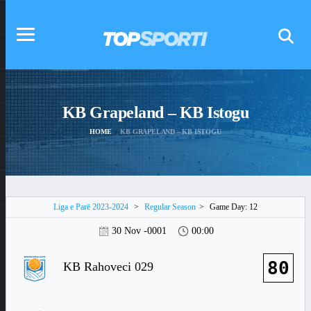
KB Grapeland – KB Istogu
HOME
KB GRAPELAND – KB ISTOGU
Liga e Parë 2023-2024
>
Regular Season
>
Game Day: 12
30 Nov -0001
00:00
80
KB Rahoveci 029