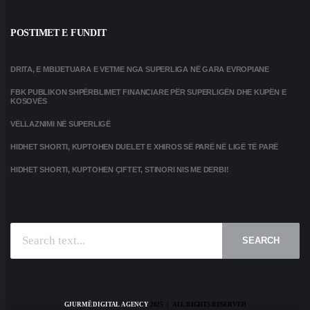
POSTIMET E FUNDIT
DRITA, E MBIJETUARA E VETME NGA SUPERLIGA NË GARA EVROPIANE
FBK PUBLIKON SHPËRBLIMET FINANCIARE PËR SUPERLIGËN DHE KUPËN E
KOSOVËS
VËLLAZNIMI NË SUPERLIGË
HIDHET SHORTI, KUPTOHEN DUELET E XHIROS SË PARË NË LIGË TË PARË
HIDHET SHORTI, KUPTOHEN ÇIFTET, STINORI NIS ME DERBI!
SEARCH
GJURMË DIGITAL AGENCY
2025 | ALL RIGHTS RESERVED