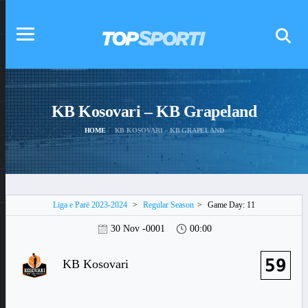
KB Kosovari – KB Grapeland
HOME
KB KOSOVARI – KB GRAPELAND
Liga e Parë 2023-2024
>
Regular Season
>
Game Day: 11
30 Nov -0001
00:00
59
KB Kosovari