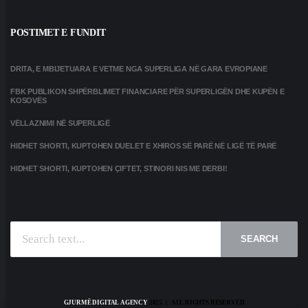
POSTIMET E FUNDIT
DRITA, E MBIJETUARA E VETME NGA SUPERLIGA NË GARA EVROPIANE
FBK PUBLIKON SHPËRBLIMET FINANCIARE PËR SUPERLIGËN DHE KUPËN E
KOSOVËS
VËLLAZNIMI NË SUPERLIGË
HIDHET SHORTI, KUPTOHEN DUELET E XHIROS SË PARË NË LIGË TË PARË
HIDHET SHORTI, KUPTOHEN ÇIFTET, STINORI NIS ME DERBI!
SEARCH
GJURMË DIGITAL AGENCY
2025 | ALL RIGHTS RESERVED