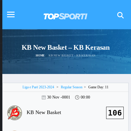
KB New Basket – KB Kerasan
HOME
KB NEW BASKET – KB KERASAN
Liga e Parë 2023-2024
>
Regular Season
>
Game Day: 11
30 Nov -0001
00:00
106
KB New Basket