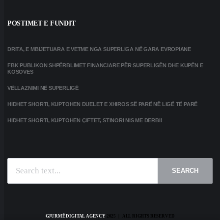
POSTIMET E FUNDIT
DRITA, E MBIJETUARA E VETME NGA SUPERLIGA NË GARA EVROPIANE
FBK PUBLIKON SHPËRBLIMET FINANCIARE PËR SUPERLIGËN DHE KUPËN E
KOSOVËS
VËLLAZNIMI NË SUPERLIGË
HIDHET SHORTI, KUPTOHEN DUELET E XHIROS SË PARË NË LIGË TË PARË
HIDHET SHORTI, KUPTOHEN ÇIFTET, STINORI NIS ME DERBI!
SEARCH
GJURMË DIGITAL AGENCY
2025 | ALL RIGHTS RESERVED