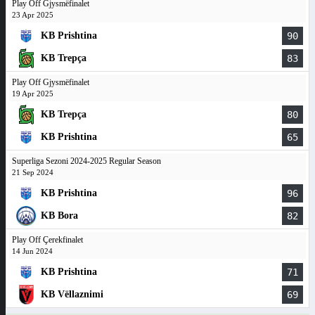
Play Off Gjysmëfinalet
23 Apr 2025
KB Prishtina
90
KB Trepça
83
Play Off Gjysmëfinalet
19 Apr 2025
KB Trepça
80
KB Prishtina
65
Superliga Sezoni 2024-2025 Regular Season
21 Sep 2024
KB Prishtina
96
KB Bora
82
Play Off Çerekfinalet
14 Jun 2024
KB Prishtina
71
KB Vëllaznimi
69