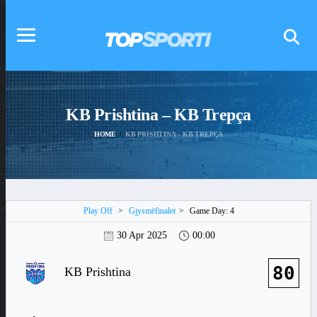
KB Prishtina – KB Trepça
HOME
KB PRISHTINA – KB TREPÇA
Play Off
>
Gjysmëfinalet
>
Game Day: 4
30 Apr 2025
00:00
80
KB Prishtina