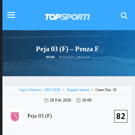
Peja 03 (F) – Penza F
HOME
PEJA 03 (F) – PENZA F
Liga e Femrave – 2025-2026
>
Regular Season
>
Game Day: 18
28 Feb 2026
20:00
82
Peja 03 (F)