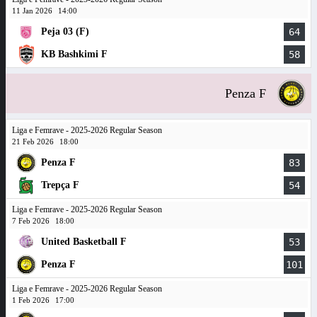
11 Jan 2026
14:00
Peja 03 (F)
64
KB Bashkimi F
58
Penza F
Liga e Femrave - 2025-2026 Regular Season
21 Feb 2026
18:00
Penza F
83
Trepça F
54
Liga e Femrave - 2025-2026 Regular Season
7 Feb 2026
18:00
United Basketball F
53
Penza F
101
Liga e Femrave - 2025-2026 Regular Season
1 Feb 2026
17:00