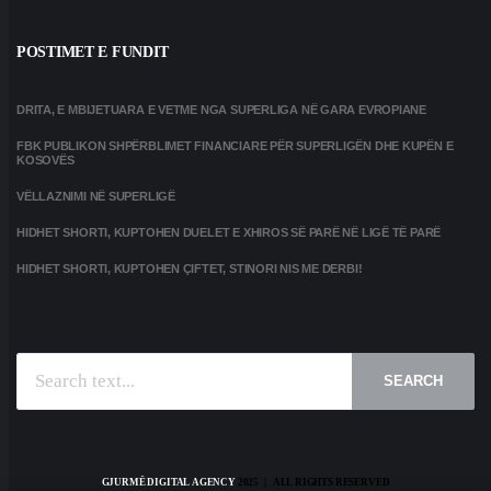
POSTIMET E FUNDIT
DRITA, E MBIJETUARA E VETME NGA SUPERLIGA NË GARA EVROPIANE
FBK PUBLIKON SHPËRBLIMET FINANCIARE PËR SUPERLIGËN DHE KUPËN E
KOSOVËS
VËLLAZNIMI NË SUPERLIGË
HIDHET SHORTI, KUPTOHEN DUELET E XHIROS SË PARË NË LIGË TË PARË
HIDHET SHORTI, KUPTOHEN ÇIFTET, STINORI NIS ME DERBI!
SEARCH
GJURMË DIGITAL AGENCY
2025 | ALL RIGHTS RESERVED