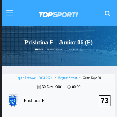
Prishtina F – Junior 06 (F)
HOME
PRISHTINA F – JUNIOR 06 (F)
Liga e Femrave – 2023-2024
>
Regular Season
>
Game Day: 20
30 Nov -0001
00:00
73
Prishtina F