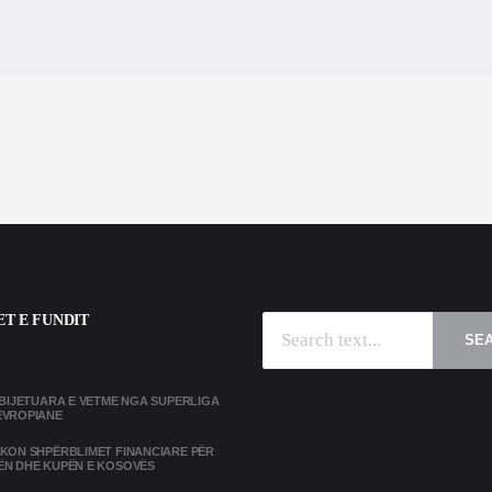
T E FUNDIT
SE
MBIJETUARA E VETME NGA SUPERLIGA
EVROPIANE
IKON SHPËRBLIMET FINANCIARE PËR
ËN DHE KUPËN E KOSOVËS