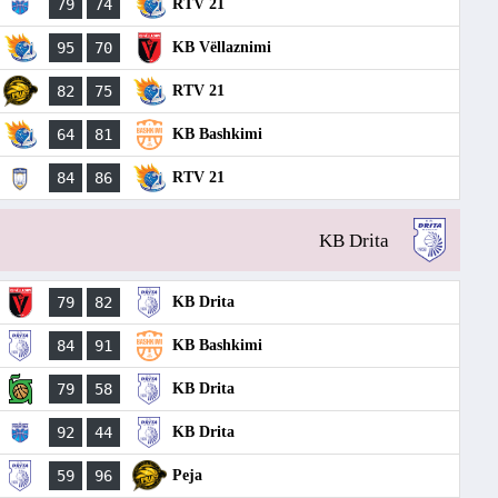
79
74
RTV 21
95
70
KB Vëllaznimi
82
75
RTV 21
64
81
KB Bashkimi
84
86
RTV 21
KB Drita
79
82
KB Drita
84
91
KB Bashkimi
79
58
KB Drita
92
44
KB Drita
59
96
Peja