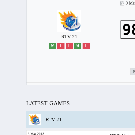
9 Ma
9
RTV 21
W
L
L
W
L
LATEST GAMES
RTV 21
6 Mar 2013