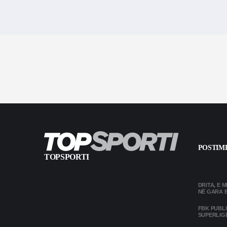
POSTIME
TOPSPORTI
DRITA, E 
NË GARA 
FBK PUBL
SUPERLIG