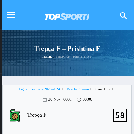
Trepça F – Prishtina F
HOME
TREPÇA F – PRISHTINA F
Liga e Femrave – 2023-2024
>
Regular Season
>
Game Day: 19
30 Nov -0001
00:00
58
Trepça F