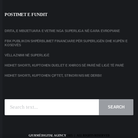
POSTIMET E FUNDIT
DRITA, E MBIJETUARA E VETME NGA SUPERLIGA NË GARA EVROPIANE
FBK PUBLIKON SHPËRBLIMET FINANCIARE PËR SUPERLIGËN DHE KUPËN E
KOSOVËS
VËLLAZNIMI NË SUPERLIGË
HIDHET SHORTI, KUPTOHEN DUELET E XHIROS SË PARË NË LIGË TË PARË
HIDHET SHORTI, KUPTOHEN ÇIFTET, STINORI NIS ME DERBI!
SEARCH
GJURMË DIGITAL AGENCY
2025 | ALL RIGHTS RESERVED