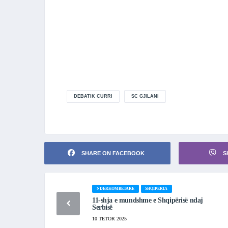
DEBATIK CURRI
SC GJILANI
SHARE ON FACEBOOK
S
NDËRKOMBËTARE
SHQIPËRIA
11-shja e mundshme e Shqipërisë ndaj
Serbisë
10 TETOR 2025