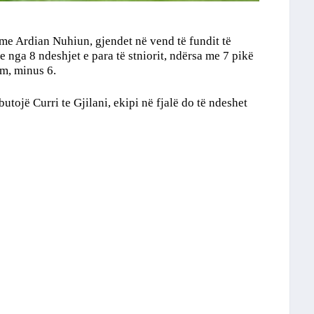
 me Ardian Nuhiun, gjendet në vend të fundit të
re nga 8 ndeshjet e para të stniorit, ndërsa me 7 pikë
im, minus 6.
utojë Curri te Gjilani, ekipi në fjalë do të ndeshet