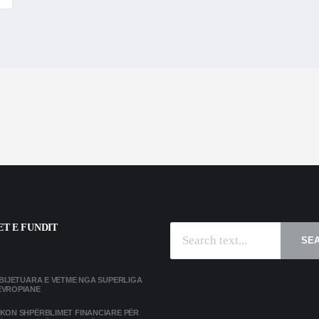
T E FUNDIT
SE
MBIJETUARA E VETME NGA SUPERLIGA
EVROPIANE
IKON SHPËRBLIMET FINANCIARE PËR