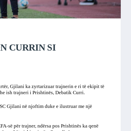
N CURRIN SI
tër, Gjilani ka zyrtarizuar trajnerin e ri të ekipit të
dhe ish trajneri i Prishtinës, Debatik Curri.
SC Gjilani në njoftim duke e ilustruar me një
FA-së për trajner, ndërsa pos Prishtinës ka qenë