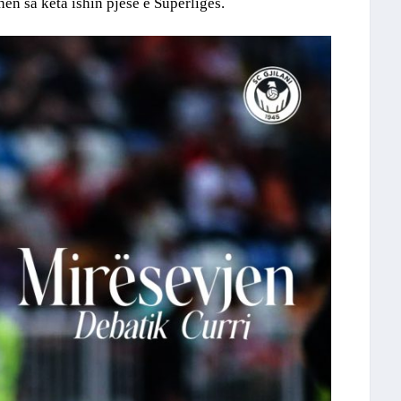
ën sa këta ishin pjesë e Superligës.