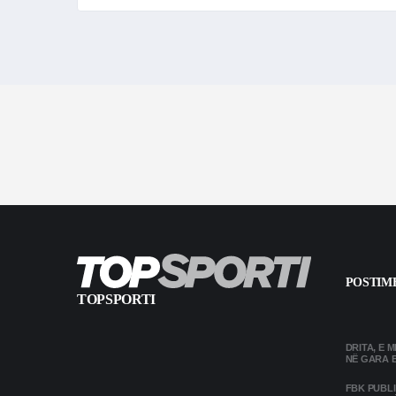
POSTIME
TOPSPORTI
DRITA, E 
NË GARA 
FBK PUBL