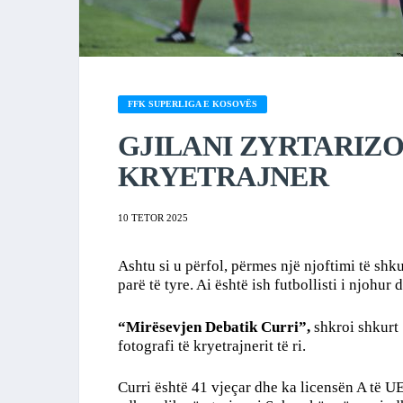
FFK SUPERLIGA E KOSOVËS
GJILANI ZYRTARIZO
KRYETRAJNER
10 TETOR 2025
Ashtu si u përfol, përmes një njoftimi të shkur
parë të tyre. Ai është ish futbollisti i njohur 
“Mirësevjen Debatik Curri”,
shkroi shkurt 
fotografi të kryetrajnerit të ri.
Curri është 41 vjeçar dhe ka licensën A të UE