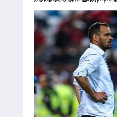
edhe ndihmës-trajner i Suharekës për periudh