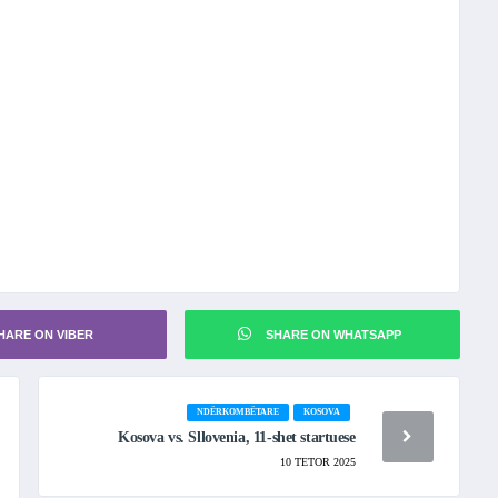
HARE ON VIBER
SHARE ON WHATSAPP
NDËRKOMBËTARE
KOSOVA
Kosova vs. Sllovenia, 11-shet startuese
10 TETOR 2025