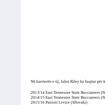
Në karrierën e tij, Jalen Riley ka luajtur për 
2013/14 East Tennessee State Buccaneers 
2014/15 East Tennessee State Buccaneers 
2015/16 Patrioti Levice (Sllovaki)