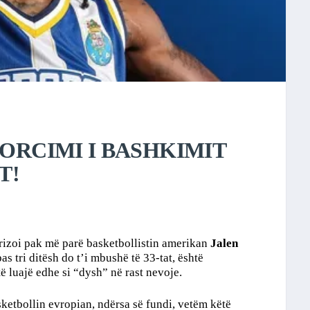
FORCIMI I BASHKIMIT
T!
arizoi pak më parë basketbollistin amerikan
Jalen
pas tri ditësh do t’i mbushë të 33-tat, është
ë luajë edhe si “dysh” në rast nevoje.
etbollin evropian, ndërsa së fundi, vetëm këtë