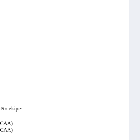
këto ekipe:
(NCAA)
(NCAA)