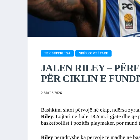
FBK SUPERLIGA
NDËRKOMBËTARE
JALEN RILEY – PËR
PËR CIKLIN E FUNDI
2 MARS 2026
Bashkimi shtoi përvojë në ekip, ndërsa zyrt
Riley
. Lojtari në fjalë 182cm. i gjatë dhe që 
basketbollist i pozitës playmaker, por mund t
Riley
përndryshe ka përvojë të madhe në bask