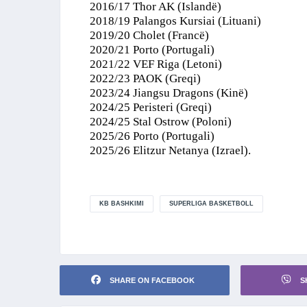
2016/17 Thor AK (Islandë)
2018/19 Palangos Kursiai (Lituani)
2019/20 Cholet (Francë)
2020/21 Porto (Portugali)
2021/22 VEF Riga (Letoni)
2022/23 PAOK (Greqi)
2023/24 Jiangsu Dragons (Kinë)
2024/25 Peristeri (Greqi)
2024/25 Stal Ostrow (Poloni)
2025/26 Porto (Portugali)
2025/26 Elitzur Netanya (Izrael).
KB BASHKIMI
SUPERLIGA BASKETBOLL
SHARE ON FACEBOOK
S