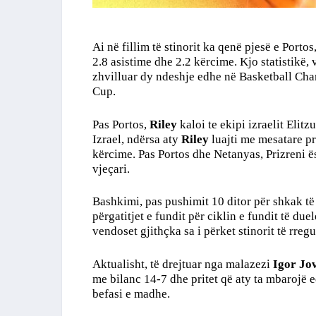
Ai në fillim të stinorit ka qenë pjesë e Porto
2.8 asistime dhe 2.2 kërcime. Kjo statistikë,
zhvilluar dy ndeshje edhe në Basketball Cha
Cup.
Pas Portos,
Riley
kaloi te ekipi izraelit Elitzu
Izrael, ndërsa aty
Riley
luajti me mesatare pr
kërcime. Pas Portos dhe Netanyas, Prizreni ësh
vjeçari.
Bashkimi, pas pushimit 10 ditor për shkak t
përgatitjet e fundit për ciklin e fundit të due
vendoset gjithçka sa i përket stinorit të rregul
Aktualisht, të drejtuar nga malazezi
Igor Jo
me bilanc 14-7 dhe pritet që aty ta mbarojë 
befasi e madhe.