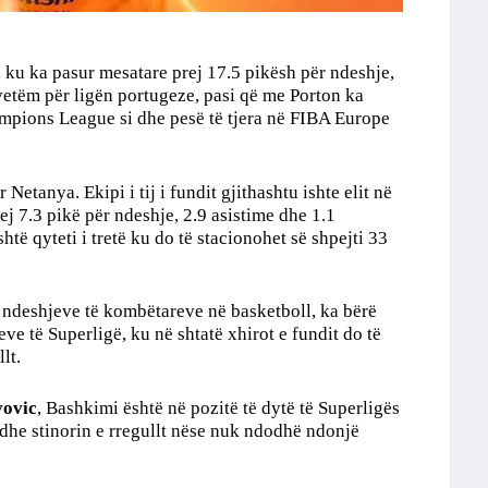
s, ku ka pasur mesatare prej 17.5 pikësh për ndeshje,
 vetëm për ligën portugeze, pasi që me Porton ka
mpions League si dhe pesë të tjera në FIBA Europe
r Netanya. Ekipi i tij i fundit gjithashtu ishte elit në
ej 7.3 pikë për ndeshje, 2.9 asistime dhe 1.1
të qyteti i tretë ku do të stacionohet së shpejti 33
ë ndeshjeve të kombëtareve në basketboll, ka bërë
leve të Superligë, ku në shtatë xhirot e fundit do të
lt.
vovic
, Bashkimi është në pozitë të dytë të Superligës
edhe stinorin e rregullt nëse nuk ndodhë ndonjë