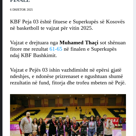
FINALE
6 DHJETOR 2025
KBF Peja 03 është fituese e Superkupës së Kosovës
në basketboll te vajzat për vitin 2025.
Vajzat e drejtuara nga
Muhamed Thaçi
sot shënuan
fitore me rezultat
61-65
në finalen e Superkupës
ndaj KBF Bashkimit.
Vajzat e Pejës 03 ishin vazhdimisht në epërsi gjatë
ndeshjes, e ndonëse prizrenaset e ngushtuan shumë
rezultatin në fund, fitorja dhe trofeu mbeten në Pejë.