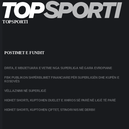
TOPSPORTI
POSTIMET E FUNDIT
DRITA, E MBIJETUARA E VETME NGA SUPERLIGA NË GARA EVROPIANE
FBK PUBLIKON SHPËRBLIMET FINANCIARE PËR SUPERLIGËN DHE KUPËN E
KOSOVËS
VËLLAZNIMI NË SUPERLIGË
HIDHET SHORTI, KUPTOHEN DUELET E XHIROS SË PARË NË LIGË TË PARË
HIDHET SHORTI, KUPTOHEN ÇIFTET, STINORI NIS ME DERBI!