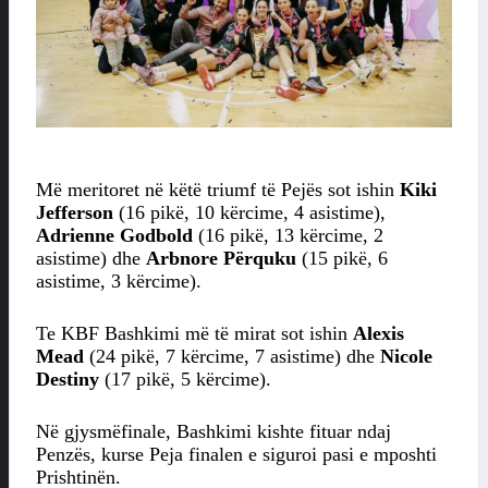
Më meritoret në këtë triumf të Pejës sot ishin
Kiki
Jefferson
(16 pikë, 10 kërcime, 4 asistime),
Adrienne Godbold
(16 pikë, 13 kërcime, 2
asistime) dhe
Arbnore Përquku
(15 pikë, 6
asistime, 3 kërcime).
Te KBF Bashkimi më të mirat sot ishin
Alexis
Mead
(24 pikë, 7 kërcime, 7 asistime) dhe
Nicole
Destiny
(17 pikë, 5 kërcime).
Në gjysmëfinale, Bashkimi kishte fituar ndaj
Penzës, kurse Peja finalen e siguroi pasi e mposhti
Prishtinën.