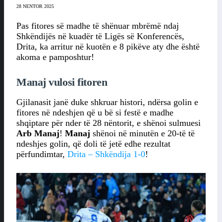
28 NENTOR 2025
Pas fitores së madhe të shënuar mbrëmë ndaj
Shkëndijës në kuadër të Ligës së Konferencës,
Drita, ka arritur në kuotën e 8 pikëve aty dhe është
akoma e pamposhtur!
Manaj vulosi fitoren
Gjilanasit janë duke shkruar histori, ndërsa golin e
fitores në ndeshjen që u bë si festë e madhe
shqiptare për nder të 28 nëntorit, e shënoi sulmuesi
Arb Manaj
!
Manaj
shënoi në minutën e 20-të të
ndeshjes golin, që doli të jetë edhe rezultat
përfundimtar,
Drita – Shkëndija 1-0
!