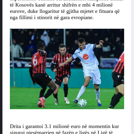
të Kosovës kanë arritur shifrën e mbi 4 milionë
eurove, duke llogaritur të gjitha mjetet e fituara që
nga fillimi i stinorit në gara evropiane.
Drita i garantoi 3.1 milionë euro në momentin kur
siguroi pjesëmarrjen në fazën e ligës në Ligë të