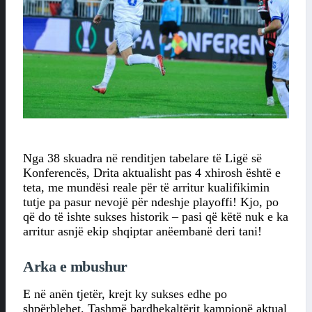
Nga 38 skuadra në renditjen tabelare të Ligë së
Konferencës, Drita aktualisht pas 4 xhirosh është e
teta, me mundësi reale për të arritur kualifikimin
tutje pa pasur nevojë për ndeshje playoffi! Kjo, po
që do të ishte sukses historik – pasi që këtë nuk e ka
arritur asnjë ekip shqiptar anëembanë deri tani!
Arka e mbushur
E në anën tjetër, krejt ky sukses edhe po
shpërblehet. Tashmë bardhekaltërit kampionë aktual