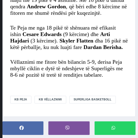
luajti me 19 pikë e 4 asistime. Me 16 pikë u dallua
qendra
Andrew Gordon
, që bëri edhe 8 kërcime në
fitoren me shumë rëndësi për kuqezinjtë.
Te Peja me nga 18 pikë të shënuara më efikasit
ishin
Cesare Edwards
(9 kërcime) dhe
Arti
Hajdari
(3 kërcime).
Skyler Flatten
dha 16 pikë në
këtë përballje, ku nuk luajti fare
Dardan Berisha.
Vëllaznimi me fitore bën bilancin 5-9, derisa Peja
mbyllë ciklin e dytë të ndeshjeve të Superligës me
8-6 në pozitë të tretë të renditjes tabelare.
KB PEJA
KB VËLLAZNIMI
SUPERLIGA BASKETBOLL