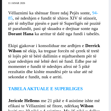
11 JANAR 2026
Vëllaznimi ka shënuar fitore ndaj Pejës sonte,
94-
85
, në ndeshjen e fundit të xhiros XIV të stinorit,
për të mbyllur pjesën e parë të Superligës në pozitë
të parafundit, pasi që skuadra e drejtuar sonte nga
Dorant Hana
ka arritur të dalë nga fundi i tabelës.
Ekipi gjakovar i konsoliduar me ardhjen e
Derrick
Wilson
në ekip, ka treguar forcën në çerek të tretë
të lojës për të bërë dallimin e mjaftueshem për të
çuar ndeshjen më lehtë deri në fund. Edhe pse në
momentet e fundit të ndeshjes afroi në 5 pikë
rezultatin dhe kishte mundësi për ta ulur atë në
sekondat e fundit, nuk e arriti.
TABELA AKTUALE E SUPERLIGES
Jericole Hellems
me 21 pikë e 4 asistime ishte më
efikasi te Vëllaznimi në fitore, ndërkaq
Wilson