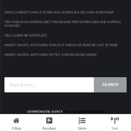
DRITA, E MBIJETUARA E VETME NGA SUPERLIGA NË GARA EVROPIANE
FBK PUBLIKON SHPËRBLIMET FINANCIARE PËR SUPERLIGËN DHE KUPËN E
KOSOVËS
VËLLAZNIMI NË SUPERLIGË
HIDHET SHORTI, KUPTOHEN DUELET E XHIROS SË PARË NË LIGË TË PARË
HIDHET SHORTI, KUPTOHEN ÇIFTET, STINORI NIS ME DERBI!
SEARCH
GJURMË DIGITAL AGENCY
2025 | ALL RIGHTS RESERVED
HOME
KONTAKT
PRIVACY POLICY
TERMS AND CONDITIONS
Fillimi
Rezultatet
Tabela
Live