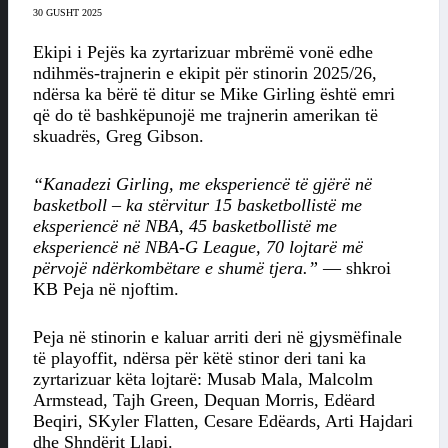
30 GUSHT 2025
Ekipi i Pejës ka zyrtarizuar mbrëmë vonë edhe
ndihmës-trajnerin e ekipit për stinorin 2025/26,
ndërsa ka bërë të ditur se Mike Girling është emri
që do të bashkëpunojë me trajnerin amerikan të
skuadrës, Greg Gibson.
“Kanadezi Girling, me eksperiencë të gjërë në
basketboll – ka stërvitur 15 basketbollistë me
eksperiencë në NBA, 45 basketbollistë me
eksperiencë në NBA-G League, 70 lojtarë më
përvojë ndërkombëtare e shumë tjera.”
— shkroi
KB Peja në njoftim.
Peja në stinorin e kaluar arriti deri në gjysmëfinale
të playoffit, ndërsa për këtë stinor deri tani ka
zyrtarizuar këta lojtarë: Musab Mala, Malcolm
Armstead, Tajh Green, Dequan Morris, Edëard
Beqiri, SKyler Flatten, Cesare Edëards, Arti Hajdari
dhe Shndërit Llapi.