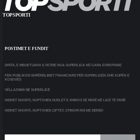
TOPSPORTI
POSTIMET E FUNDIT
DRITA, E MBIJETUARA E VETME NGA SUPERLIGA NË GARA EVROPIANE
FBK PUBLIKON SHPËRBLIMET FINANCIARE PËR SUPERLIGËN DHE KUPËN E
KOSOVËS
VËLLAZNIMI NË SUPERLIGË
HIDHET SHORTI, KUPTOHEN DUELET E XHIROS SË PARË NË LIGË TË PARË
HIDHET SHORTI, KUPTOHEN ÇIFTET, STINORI NIS ME DERBI!