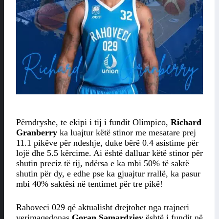
Përndryshe, te ekipi i tij i fundit Olimpico,
Richard
Granberry
ka luajtur këtë stinor me mesatare prej
11.1 pikëve për ndeshje, duke bërë 0.4 asistime për
lojë dhe 5.5 kërcime. Ai është dalluar këtë stinor për
shutin preciz të tij, ndërsa e ka mbi 50% të saktë
shutin për dy, e edhe pse ka gjuajtur rrallë, ka pasur
mbi 40% saktësi në tentimet për tre pikë!
Rahoveci 029 që aktualisht drejtohet nga trajneri
verimaqedonas
Goran Samardziev
është i fundit në