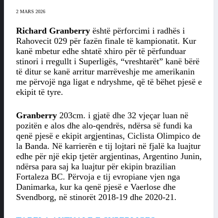
2 MARS 2026
Richard Granberry
është përforcimi i radhës i
Rahovecit 029 për fazën finale të kampionatit. Kur
kanë mbetur edhe shtatë xhiro për të përfunduar
stinori i rregullt i Superligës, “vreshtarët” kanë bërë
të ditur se kanë arritur marrëveshje me amerikanin
me përvojë nga ligat e ndryshme, që të bëhet pjesë e
ekipit të tyre.
Granberry
203cm. i gjatë dhe 32 vjeçar luan në
pozitën e alos dhe alo-qendrës, ndërsa së fundi ka
qenë pjesë e ekipit argjentinas, Ciclista Olimpico de
la Banda. Në karrierën e tij lojtari në fjalë ka luajtur
edhe për një ekip tjetër argjentinas, Argentino Junin,
ndërsa para saj ka luajtur për ekipin brazilian
Fortaleza BC. Përvoja e tij evropiane vjen nga
Danimarka, kur ka qenë pjesë e Vaerlose dhe
Svendborg, në stinorët 2018-19 dhe 2020-21.