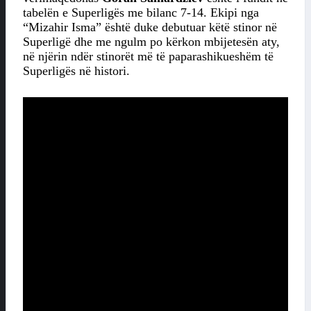
tabelën e Superligës me bilanc 7-14. Ekipi nga
“Mizahir Isma” është duke debutuar këtë stinor në
Superligë dhe me ngulm po kërkon mbijetesën aty,
në njërin ndër stinorët më të paparashikueshëm të
Superligës në histori.