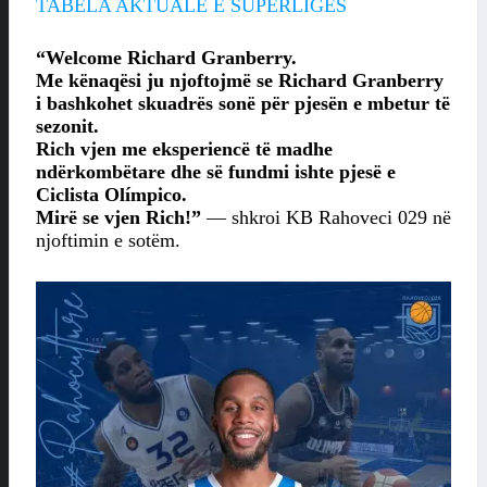
TABELA AKTUALE E SUPERLIGES
“Welcome Richard Granberry.
Me kënaqësi ju njoftojmë se Richard Granberry
i bashkohet skuadrës sonë për pjesën e mbetur të
sezonit.
Rich vjen me eksperiencë të madhe
ndërkombëtare dhe së fundmi ishte pjesë e
Ciclista Olímpico.
Mirë se vjen Rich!”
— shkroi KB Rahoveci 029 në
njoftimin e sotëm.