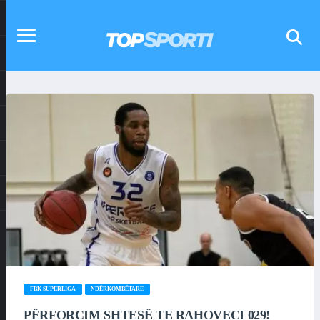
FBK SUPERLIGA
NDËRKOMBËTARE
PËRFORCIM SHTESË TE RAHOVECI 029!