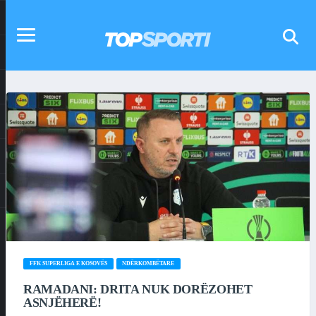
FFK SUPERLIGA E KOSOVËS
NDËRKOMBËTARE
RAMADANI: DRITA NUK DORËZOHET
ASNJËHERË!