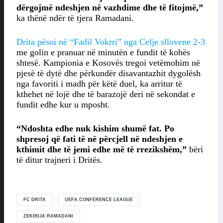
dërgojmë ndeshjen në vazhdime dhe të fitojmë,”
ka thënë ndër të tjera Ramadani.
Drita pësoi në “Fadil Vokrri” nga Celje sllovene 2-3
me golin e pranuar në minutën e fundit të kohës
shtesë. Kampionia e Kosovës tregoi vetëmohim në
pjesë të dytë dhe përkundër disavantazhit dygolësh
nga favoriti i madh për këtë duel, ka arritur të
kthehet në lojë dhe të barazojë deri në sekondat e
fundit edhe kur u mposht.
“Ndoshta edhe nuk kishim shumë fat. Po
shpresoj që fati të në përcjell në ndeshjen e
kthimit dhe të jemi edhe më të rrezikshëm,”
bëri
të ditur trajneri i Dritës.
FC DRITA
UEFA CONFERENCE LEAGUE
ZEKIRIJA RAMADANI