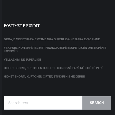
POSTIMET E FUNDIT
DRITA, E MBIJETUARA E VETME NGA SUPERLIGA NË GARA EVROPIANE
FBK PUBLIKON SHPËRBLIMET FINANCIARE PËR SUPERLIGËN DHE KUPËN E
KOSOVËS
VËLLAZNIMI NË SUPERLIGË
HIDHET SHORTI, KUPTOHEN DUELET E XHIROS SË PARË NË LIGË TË PARË
HIDHET SHORTI, KUPTOHEN ÇIFTET, STINORI NIS ME DERBI!
SEARCH