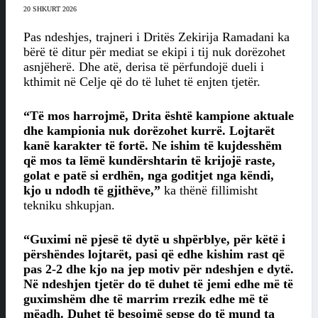
20 SHKURT 2026
Pas ndeshjes, trajneri i Dritës Zekirija Ramadani ka
bërë të ditur për mediat se ekipi i tij nuk dorëzohet
asnjëherë. Dhe atë, derisa të përfundojë dueli i
kthimit në Celje që do të luhet të enjten tjetër.
“Të mos harrojmë, Drita është kampione aktuale
dhe kampionia nuk dorëzohet kurrë. Lojtarët
kanë karakter të fortë. Ne ishim të kujdesshëm
që mos ta lëmë kundërshtarin të krijojë raste,
golat e patë si erdhën, nga goditjet nga këndi,
kjo u ndodh të gjithëve,”
ka thënë fillimisht
tekniku shkupjan.
“Guximi në pjesë të dytë u shpërblye, për këtë i
përshëndes lojtarët, pasi që edhe kishim rast që
pas 2-2 dhe kjo na jep motiv për ndeshjen e dytë.
Në ndeshjen tjetër do të duhet të jemi edhe më të
guximshëm dhe të marrim rrezik edhe më të
mëadh. Duhet të besojmë sepse do të mund ta