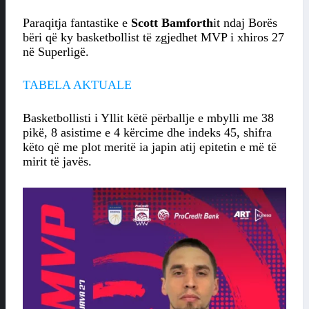
Paraqitja fantastike e
Scott Bamforth
it ndaj Borës
bëri që ky basketbollist të zgjedhet MVP i xhiros 27
në Superligë.
TABELA AKTUALE
Basketbollisti i Yllit këtë përballje e mbylli me 38
pikë, 8 asistime e 4 kërcime dhe indeks 45, shifra
këto që me plot meritë ia japin atij epitetin e më të
mirit të javës.