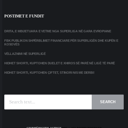
POSTIMET E FUNDIT
DRITA, E MBIJETUARA E VETME NGA SUPERLIGA NË GARA EVROPIANE
FBK PUBLIKON SHPËRBLIMET FINANCIARE PËR SUPERLIGËN DHE KUPËN E
KOSOVËS
VËLLAZNIMI NË SUPERLIGË
HIDHET SHORTI, KUPTOHEN DUELET E XHIROS SË PARË NË LIGË TË PARË
HIDHET SHORTI, KUPTOHEN ÇIFTET, STINORI NIS ME DERBI!
SEARCH