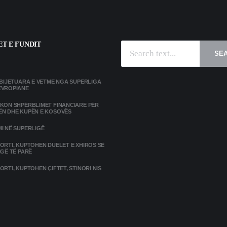
T E FUNDIT
SE
MBIJETUARA E VETME NGA SUPERLIGA
EVROPIANE
IKON SHPËRBLIMET FINANCIARE PËR
ËN DHE KUPËN E KOSOVËS
I NË SUPERLIGË
ORTI, KUPTOHEN DUELET E XHIROS SË
IGË TË PARË
ORTI, KUPTOHEN ÇIFTET, STINORI NIS