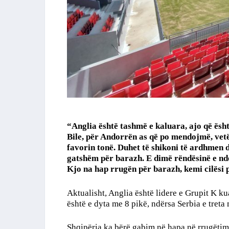
“Anglia është tashmë e kaluara, ajo që ësh
Bile, për Andorrën as që po mendojmë, vet
favorin tonë. Duhet të shikoni të ardhmen d
gatshëm për barazh. E dimë rëndësinë e nde
Kjo na hap rrugën për barazh, kemi cilësi 
Aktualisht, Anglia është lidere e Grupit K k
është e dyta me 8 pikë, ndërsa Serbia e treta
Shqipëria ka bërë gabim në hapa në rrugëtimi