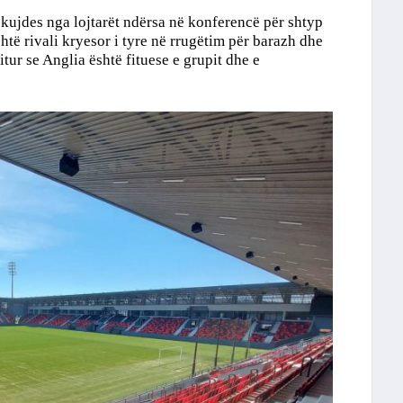
 kujdes nga lojtarët ndërsa në konferencë për shtyp
htë rivali kryesor i tyre në rrugëtim për barazh dhe
ditur se Anglia është fituese e grupit dhe e