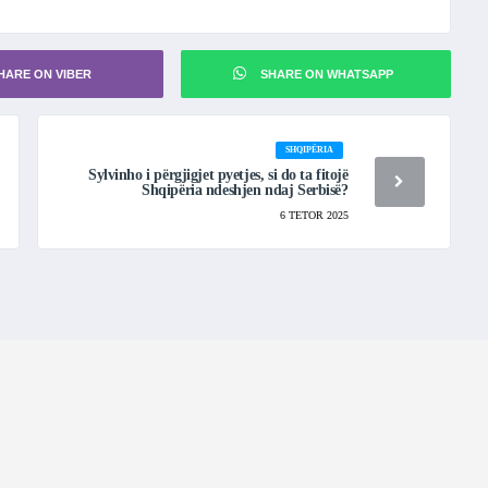
HARE ON VIBER
SHARE ON WHATSAPP
SHQIPËRIA
Sylvinho i përgjigjet pyetjes, si do ta fitojë
Shqipëria ndeshjen ndaj Serbisë?
6 TETOR 2025