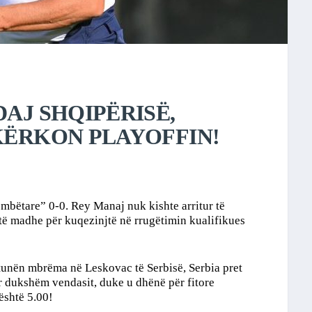
DAJ SHQIPËRISË,
KËRKON PLAYOFFIN!
bëtare” 0-0. Rey Manaj nuk kishte arritur të
 të madhe për kuqezinjtë në rrugëtimin kualifikues
htunën mbrëma në Leskovac të Serbisë, Serbia pret
r dukshëm vendasit, duke u dhënë për fitore
 është 5.00!