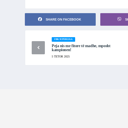
SHARE ON FACEBOOK
S
FBK SUPERLIGA
Peja nis me fitore të madhe, mposht
kampionen!
5 TETOR 2025