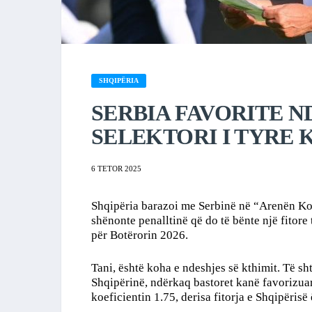
SHQIPËRIA
SERBIA FAVORITE N
SELEKTORI I TYRE 
6 TETOR 2025
Shqipëria barazoi me Serbinë në “Arenën Kom
shënonte penalltinë që do të bënte një fitore
për Botërorin 2026.
Tani, është koha e ndeshjes së kthimit. Të s
Shqipërinë, ndërkaq bastoret kanë favorizua
koeficientin 1.75, derisa fitorja e Shqipërisë