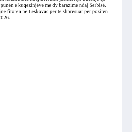
r punën e kuqezinjëve me dy barazime ndaj Serbisë.
në fitoren në Leskovac për të shpresuar për pozitën
2026.