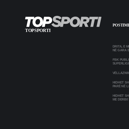
POSTIME
TOPSPORTI
DRITA, E 
NË GARA 
FBK PUBL
SUPERLIG
VËLLAZNIM
HIDHET SH
PARË NË L
HIDHET SH
ME DERBI!