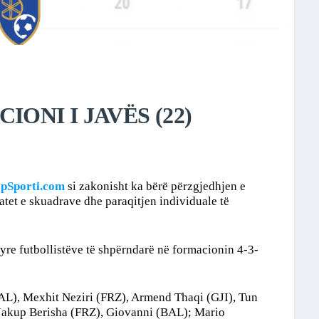
ONI I JAVËS (22)
pSporti.com
si zakonisht ka bërë përzgjedhjen e
atet e skuadrave dhe paraqitjen individuale të
tyre futbollistëve të shpërndarë në formacionin 4-3-
AL), Mexhit Neziri (FRZ), Armend Thaqi (GJI), Tun
akup Berisha (FRZ), Giovanni (BAL); Mario