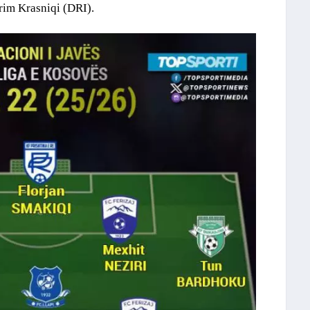
erim Krasniqi (DRI).