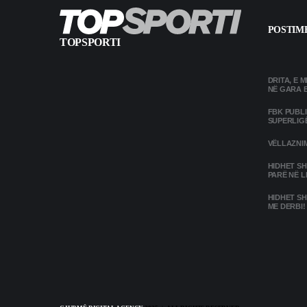
POSTIME
TOPSPORTI
DRITA, E 
NË GARA 
FBK PUBL
SUPERLIG
VËLLAZNIM
HIDHET SH
PARË NË L
HIDHET SH
ME DERBI!