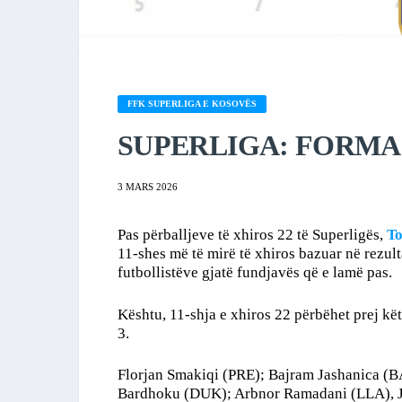
FFK SUPERLIGA E KOSOVËS
SUPERLIGA: FORMACI
3 MARS 2026
Pas përballjeve të xhiros 22 të Superligës,
To
11-shes më të mirë të xhiros bazuar në rezult
futbollistëve gjatë fundjavës që e lamë pas.
Kështu, 11-shja e xhiros 22 përbëhet prej kë
3.
Florjan Smakiqi (PRE); Bajram Jashanica (B
Bardhoku (DUK); Arbnor Ramadani (LLA), J