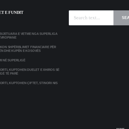
T E FUNDIT
SE
MBIJETUARA E VETME NGA SUPERLIGA
EVROPIANE
IKON SHPËRBLIMET FINANCIARE PËR
ËN DHE KUPËN E KOSOVËS
I NË SUPERLIGË
ORTI, KUPTOHEN DUELET E XHIROS SË
IGË TË PARË
ORTI, KUPTOHEN ÇIFTET, STINORI NIS