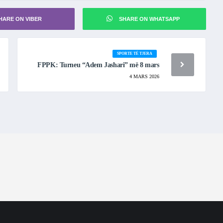
HARE ON VIBER
SHARE ON WHATSAPP
SPORTE TË TJERA
FPPK: Turneu “Adem Jashari” më 8 mars
4 MARS 2026