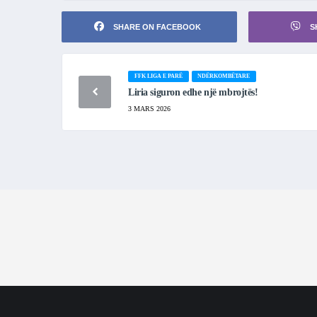
SHARE ON FACEBOOK
S
FFK LIGA E PARË
NDËRKOMBËTARE
Liria siguron edhe një mbrojtës!
3 MARS 2026