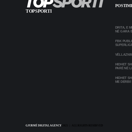
POSTIME
TOPSPORTI
DRITA, E 
NË GARA 
FBK PUBL
SUPERLIG
VËLLAZNIM
HIDHET SH
PARË NË L
HIDHET SH
ME DERBI!
GJURMË DIGITAL AGENCY
2025 | ALL RIGHTS RESERVED