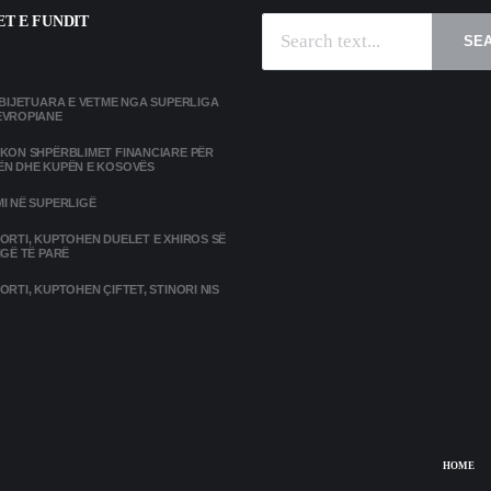
T E FUNDIT
SE
MBIJETUARA E VETME NGA SUPERLIGA
EVROPIANE
IKON SHPËRBLIMET FINANCIARE PËR
ËN DHE KUPËN E KOSOVËS
I NË SUPERLIGË
ORTI, KUPTOHEN DUELET E XHIROS SË
IGË TË PARË
ORTI, KUPTOHEN ÇIFTET, STINORI NIS
HOME