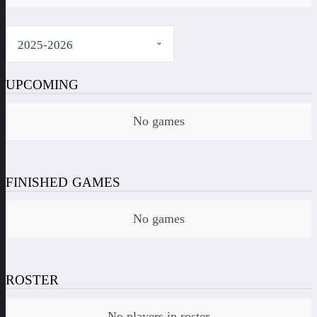
UPCOMING
No games
FINISHED GAMES
No games
ROSTER
No players in roster