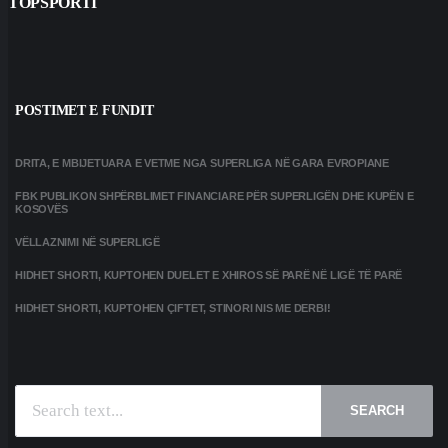
TOPSPORTI
POSTIMET E FUNDIT
DRITA, E MBIJETUARA E VETME NGA SUPERLIGA NË GARA EVROPIANE
FBK PUBLIKON SHPËRBLIMET FINANCIARE PËR SUPERLIGËN DHE KUPËN E
KOSOVËS
VËLLAZNIMI NË SUPERLIGË
HIDHET SHORTI, KUPTOHEN DUELET E XHIROS SË PARË NË LIGË TË PARË
HIDHET SHORTI, KUPTOHEN ÇIFTET, STINORI NIS ME DERBI!
SEARCH