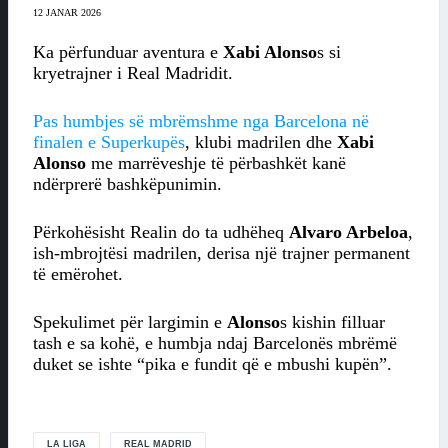
12 JANAR 2026
Ka përfunduar aventura e
Xabi Alonso
s si
kryetrajner i Real Madridit.
Pas humbjes së mbrëmshme nga Barcelona në
finalen e Superkupës
, klubi madrilen dhe
Xabi
Alonso
me marrëveshje të përbashkët kanë
ndërprerë bashkëpunimin.
Përkohësisht Realin do ta udhëheq
Alvaro Arbeloa
,
ish-mbrojtësi madrilen, derisa një trajner permanent
të emërohet.
Spekulimet për largimin e
Alonso
s kishin filluar
tash e sa kohë, e humbja ndaj Barcelonës mbrëmë
duket se ishte “pika e fundit që e mbushi kupën”.
LA LIGA
REAL MADRID