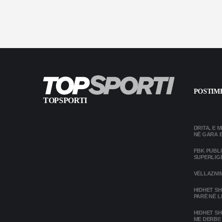
POSTIME
TOPSPORTI
DRITA, E 
NË GARA 
FBK PUBL
SUPERLIG
VËLLAZNIM
HIDHET SH
PARË NË L
HIDHET SH
ME DERBI!