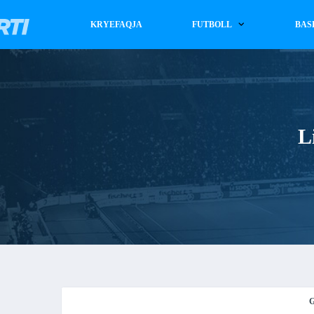
KRYEFAQJA
FUTBOLL
BAS
L
G