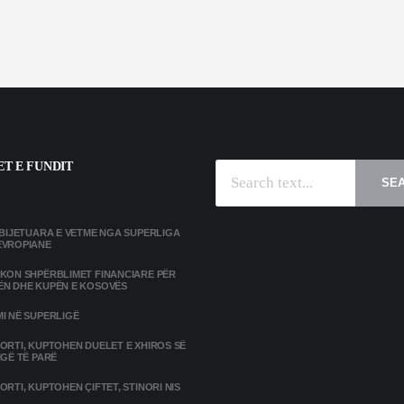
T E FUNDIT
SE
MBIJETUARA E VETME NGA SUPERLIGA
EVROPIANE
IKON SHPËRBLIMET FINANCIARE PËR
ËN DHE KUPËN E KOSOVËS
I NË SUPERLIGË
ORTI, KUPTOHEN DUELET E XHIROS SË
IGË TË PARË
ORTI, KUPTOHEN ÇIFTET, STINORI NIS